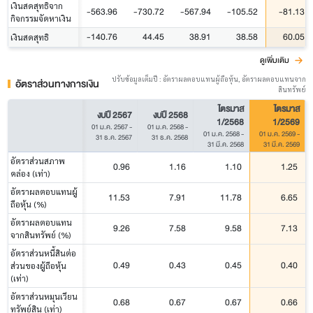
เงินสดสุทธิจาก
-563.96
-730.72
-567.94
-105.52
-81.13
กิจกรรมจัดหาเงิน
-140.76
44.45
38.91
38.58
60.05
เงินสดสุทธิ
ดูเพิ่มเติม
ปรับข้อมูลเต็มปี : อัตราผลตอบแทนผู้ถือหุ้น, อัตราผลตอบแทนจาก
อัตราส่วนทางการเงิน
สินทรัพย์
ไตรมาส
ไตรมาส
งบปี 2567
งบปี 2568
1/2568
1/2569
01 ม.ค. 2567
-
01 ม.ค. 2568
-
01 ม.ค. 2568
-
01 ม.ค. 2569
-
31 ธ.ค. 2567
31 ธ.ค. 2568
31 มี.ค. 2568
31 มี.ค. 2569
อัตราส่วนสภาพ
0.96
1.16
1.10
1.25
คล่อง (เท่า)
อัตราผลตอบแทนผู้
11.53
7.91
11.78
6.65
ถือหุ้น (%)
อัตราผลตอบแทน
9.26
7.58
9.58
7.13
จากสินทรัพย์ (%)
อัตราส่วนหนี้สินต่อ
0.49
0.43
0.45
0.40
ส่วนของผู้ถือหุ้น
(เท่า)
อัตราส่วนหมุนเวียน
0.68
0.67
0.67
0.66
ทรัพย์สิน (เท่า)