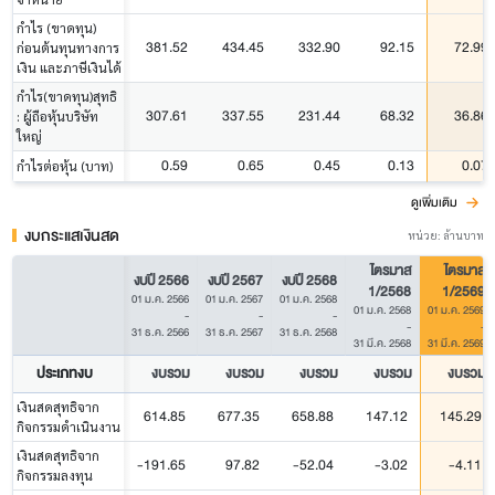
กำไร (ขาดทุน)
381.52
434.45
332.90
92.15
72.99
ก่อนต้นทุนทางการ
เงิน และภาษีเงินได้
กำไร(ขาดทุน)สุทธิ
307.61
337.55
231.44
68.32
36.86
: ผู้ถือหุ้นบริษัท
ใหญ่
0.59
0.65
0.45
0.13
0.07
กำไรต่อหุ้น (บาท)
ดูเพิ่มเติม
งบกระแสเงินสด
หน่วย: ล้านบาท
ไตรมาส
ไตรมาส
งบปี 2566
งบปี 2567
งบปี 2568
1/2568
1/2569
01 ม.ค. 2566
01 ม.ค. 2567
01 ม.ค. 2568
01 ม.ค. 2568
01 ม.ค. 2569
-
-
-
-
-
31 ธ.ค. 2566
31 ธ.ค. 2567
31 ธ.ค. 2568
31 มี.ค. 2568
31 มี.ค. 2569
ประเภทงบ
งบรวม
งบรวม
งบรวม
งบรวม
งบรวม
เงินสดสุทธิจาก
614.85
677.35
658.88
147.12
145.29
กิจกรรมดำเนินงาน
เงินสดสุทธิจาก
-191.65
97.82
-52.04
-3.02
-4.11
กิจกรรมลงทุน