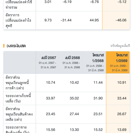
3.01
-6.19
-6.76
-5.12
เปลี่ยนแปลงค่าใช้
จ่ายรวม
อัตราการ
9.73
-31.44
44.95
-46.06
เปลี่ยนแปลงกำไร
สุทธิ
วงจรเงินสด
ปรับข้อมูลเต็มปี
ไตรมาส
ไตรมาส
งบปี 2567
งบปี 2568
1/2568
1/2569
01 ม.ค. 2567
-
01 ม.ค. 2568
-
01 ม.ค. 2568
-
01 ม.ค. 2569
-
31 ธ.ค. 2567
31 ธ.ค. 2568
31 มี.ค. 2568
31 มี.ค. 2569
อัตราส่วน
10.74
10.42
11.44
10.91
หมุนเวียนลูกหนี้
การค้า (เท่า)
ระยะเวลาเก็บหนี้
33.97
35.02
31.90
33.44
เฉลี่ย (วัน)
อัตราส่วน
23.45
27.44
23.51
26.67
หมุนเวียนสินค้าคง
เหลือ (เท่า)
ระยะเวลาขาย
15.56
13.30
15.52
13.69
สินค้าเฉลี่ย (วัน)