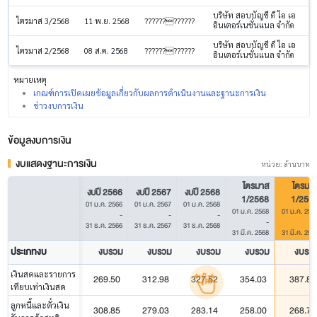
บริษัท สอบบัญชี ดี ไอ เอ
ไตรมาส 3/2568
11 พ.ย. 2568
????????????
อินเตอร์เนชั่นแนล จำกัด
บริษัท สอบบัญชี ดี ไอ เอ
ไตรมาส 2/2568
08 ส.ค. 2568
????????????
อินเตอร์เนชั่นแนล จำกัด
หมายเหตุ
เกณฑ์การเปิดเผยข้อมูลเกี่ยวกับผลการดำเนินงานและฐานะการเงิน
ข่าวงบการเงิน
ข้อมูลงบการเงิน
งบแสดงฐานะการเงิน
หน่วย: ล้านบาท
ไตรมาส
ไตรมา
งบปี 2566
งบปี 2567
งบปี 2568
1/2568
1/256
01 ม.ค. 2566
01 ม.ค. 2567
01 ม.ค. 2568
01 ม.ค. 2568
01 ม.ค. 256
-
-
-
-
31 ธ.ค. 2566
31 ธ.ค. 2567
31 ธ.ค. 2568
31 มี.ค. 2568
31 มี.ค. 256
ประเภทงบ
งบรวม
งบรวม
งบรวม
งบรวม
งบรว
เงินสดและรายการ
269.50
312.98
327.52
354.03
387.88
เทียบเท่าเงินสด
ลูกหนี้และตั๋วเงิน
308.85
279.03
283.14
258.00
268.72