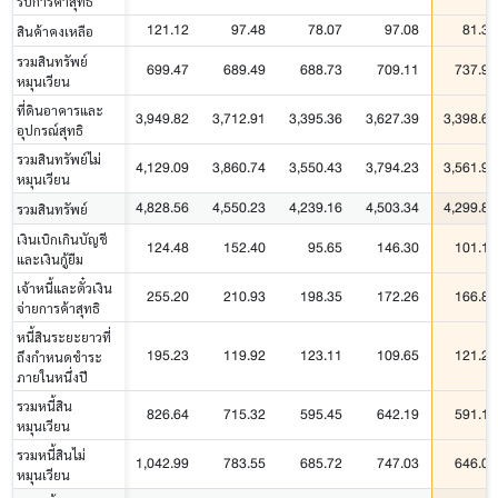
รับการค้าสุทธิ
121.12
97.48
78.07
97.08
81.36
สินค้าคงเหลือ
รวมสินทรัพย์
699.47
689.49
688.73
709.11
737.95
หมุนเวียน
ที่ดินอาคารและ
3,949.82
3,712.91
3,395.36
3,627.39
3,398.65
อุปกรณ์สุทธิ
รวมสินทรัพย์ไม่
4,129.09
3,860.74
3,550.43
3,794.23
3,561.91
หมุนเวียน
4,828.56
4,550.23
4,239.16
4,503.34
4,299.86
รวมสินทรัพย์
เงินเบิกเกินบัญชี
124.48
152.40
95.65
146.30
101.18
และเงินกู้ยืม
เจ้าหนี้และตั๋วเงิน
255.20
210.93
198.35
172.26
166.84
จ่ายการค้าสุทธิ
หนี้สินระยะยาวที่
195.23
119.92
123.11
109.65
121.24
ถึงกำหนดชำระ
ภายในหนึ่งปี
รวมหนี้สิน
826.64
715.32
595.45
642.19
591.13
หมุนเวียน
รวมหนี้สินไม่
1,042.99
783.55
685.72
747.03
646.05
หมุนเวียน