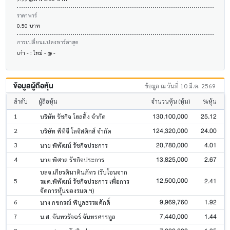
ราคาพาร์
0.50 บาท
การเปลี่ยนแปลงพาร์ล่าสุด
เก่า - : ใหม่ - @ -
ข้อมูลผู้ถือหุ้น
ข้อมูล ณ วันที่ 10 มี.ค. 2569
ลำดับ
ผู้ถือหุ้น
จำนวนหุ้น (หุ้น)
%หุ้น
130,100,000
25.12
1
บริษัท รัชกิจ โฮลดิ้ง จำกัด
124,320,000
24.00
2
บริษัท พีทีจี โลจิสติกส์ จำกัด
20,780,000
4.01
3
นาย พิพัฒน์ รัชกิจประการ
13,825,000
2.67
4
นาย พิศาล รัชกิจประการ
บลจ.เกียรตินาคินภัทร (รับโอนจาก
12,500,000
2.41
5
รมต.พิพัฒน์ รัชกิจประการ เพื่อการ
จัดการหุ้นของรมต.ฯ)
9,969,760
1.92
6
นาง กชกรณ์ พิบูลธรรมศักดิ์
7,440,000
1.44
7
น.ส. จันทวรัจฉร์ จันทรศารทูล