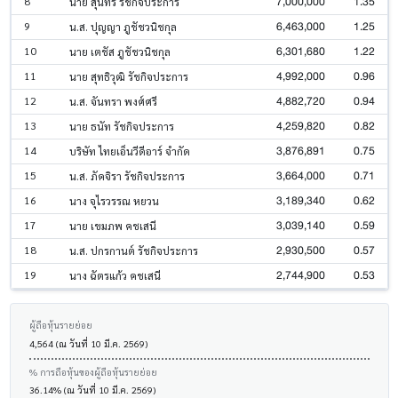
7,000,000
1.35
8
นาย สุนทร รัชกิจประการ
6,463,000
1.25
9
น.ส. ปุญญา ภูชัชวนิชกุล
6,301,680
1.22
10
นาย เตชัส ภูชัชวนิชกุล
4,992,000
0.96
11
นาย สุทธิวุฒิ รัชกิจประการ
4,882,720
0.94
12
น.ส. จันทรา พงศ์ศรี
4,259,820
0.82
13
นาย ธนัท รัชกิจประการ
3,876,891
0.75
14
บริษัท ไทยเอ็นวีดีอาร์ จำกัด
3,664,000
0.71
15
น.ส. ภัคจิรา รัชกิจประการ
3,189,340
0.62
16
นาง จุไรวรรณ หยวน
3,039,140
0.59
17
นาย เขมภพ คชเสนี
2,930,500
0.57
18
น.ส. ปกรกานต์ รัชกิจประการ
2,744,900
0.53
19
นาง ฉัตรแก้ว คชเสนี
ผู้ถือหุ้นรายย่อย
4,564 (ณ วันที่ 10 มี.ค. 2569)
% การถือหุ้นของผู้ถือหุ้นรายย่อย
36.14% (ณ วันที่ 10 มี.ค. 2569)