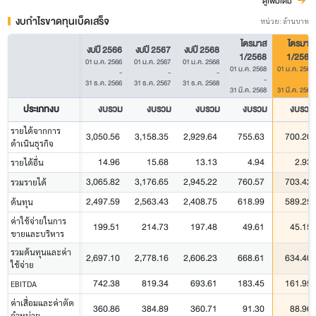
ดูเพิ่มเติม
งบกำไรขาดทุนเบ็ดเสร็จ
หน่วย: ล้านบาท
ไตรมาส
ไตรมาส
งบปี 2566
งบปี 2567
งบปี 2568
1/2568
1/2569
01 ม.ค. 2566
01 ม.ค. 2567
01 ม.ค. 2568
01 ม.ค. 2568
01 ม.ค. 2569
-
-
-
-
-
31 ธ.ค. 2566
31 ธ.ค. 2567
31 ธ.ค. 2568
31 มี.ค. 2568
31 มี.ค. 2569
ประเภทงบ
งบรวม
งบรวม
งบรวม
งบรวม
งบรวม
รายได้จากการ
3,050.56
3,158.35
2,929.64
755.63
700.20
ดำเนินธุรกิจ
14.96
15.68
13.13
4.94
2.93
รายได้อื่น
3,065.82
3,176.65
2,945.22
760.57
703.42
รวมรายได้
2,497.59
2,563.43
2,408.75
618.99
589.25
ต้นทุน
ค่าใช้จ่ายในการ
199.51
214.73
197.48
49.61
45.15
ขายและบริหาร
รวมต้นทุนและค่า
2,697.10
2,778.16
2,606.23
668.61
634.40
ใช้จ่าย
742.38
819.34
693.61
183.45
161.95
EBITDA
ค่าเสื่อมและค่าตัด
360.86
384.89
360.71
91.30
88.96
จำหน่าย