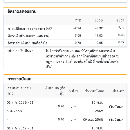
อัตราผลตอบแทน
YTD
2568
2567
7.11
-2.94
-3.32
การเปลี่ยนแปลงของราคา (%)*
9.48
7.58
11.03
อัตราเงินปันผลตอบแทน (%)
0.72
0.78
0.65
อัตราส่วนเงินปันผลต่อกำไร
นโยบายเงินปันผล
ไม่ต่ำกว่าร้อยละ 25 ของกำไรสุทธิของงบการเงิน
เฉพาะบริษัทภายหลังจากหักภาษีและทุนสำรองตาม
กฎหมายและเงินสำรองอื่น (ถ้ามี) (โดยมีเงื่อนไขเพิ่ม
เติม)
การจ่ายปันผล
รอบผลประกอบ
เงินปันผล (ต่อ
หน่วย
วันจ่ายปันผล
ประเภท
การ
หุ้น)
01 ม.ค. 2568 - 31
15 พ.ค.
0.20
บาท
เงินปันผล
ธ.ค. 2568
2569
0.10
-
บาท
09 ธ.ค. 2568
เงินปันผล
01 ม.ค. 2567 - 31
15 พ.ค.