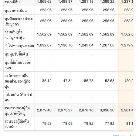
1,869.63
1,498.87
1,281.18
1,389.22
1,237.18
รวมหนี้สิน
258.96
258.96
258.96
258.96
258.96
ทุนจดทะเบียน
ทุนที่ออกและชำระ
258.96
258.96
258.96
258.96
258.96
เต็มมูลค่า
ส่วนเกิน(ต่ำ
1,562.89
1,562.89
1,562.89
1,562.89
1,562.89
กว่า)มูลค่าหุ้น
1,092.67
1,198.76
1,243.04
1,267.08
1,279.90
กำไร(ขาดทุน)สะสม
-
-
-
-
-
หุ้นทุนรับซื้อคืน
หุ้นที่ถือโดยบริษัท
-
-
-
-
-
ย่อย
องค์ประกอบอื่น
-35.12
-47.34
-186.73
-52.63
-120.25
ของส่วนของผู้ถือ
หุ้น
- ส่วนเกิน (ต่ำกว่า)
-
-
-
-
-
ทุน
รวมส่วนของผู้ถือ
2,879.40
2,973.27
2,878.16
3,036.30
2,981.49
หุ้นบริษัทใหญ่
ส่วนของผู้ถือหุ้น
79.53
78.09
79.82
77.82
81.19
ส่วนน้อย