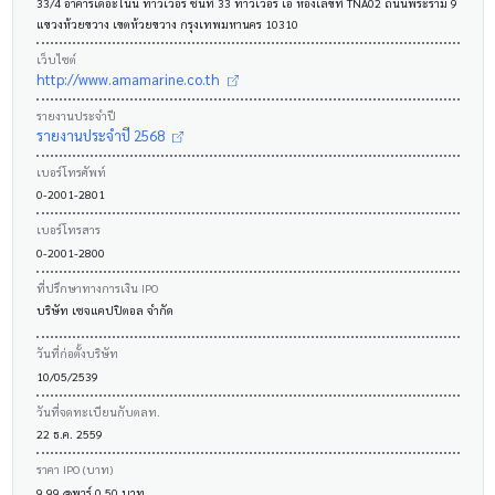
33/4 อาคารเดอะไนน์ ทาวเวอร์ ชั้นที่ 33 ทาวเวอร์ เอ ห้องเลขที่ TNA02 ถนนพระราม 9
แขวงห้วยขวาง เขตห้วยขวาง กรุงเทพมหานคร 10310
เว็บไซต์
http://www.amamarine.co.th
รายงานประจำปี
รายงานประจำปี 2568
เบอร์โทรศัพท์
0-2001-2801
เบอร์โทรสาร
0-2001-2800
ที่ปรึกษาทางการเงิน IPO
บริษัท เซจแคปปิตอล จำกัด
วันที่ก่อตั้งบริษัท
10/05/2539
วันที่จดทะเบียนกับตลท.
22 ธ.ค. 2559
ราคา IPO (บาท)
9.99 @พาร์ 0.50 บาท