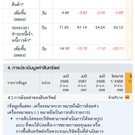
สินค้า*
4.46
-3.82
-2.05
-2.66
-
เพิ่มขึ้น
วัน
(ลดลง)
71.93
61.14
54.04
53.13
5
ระยะเวลา
วัน
ชำระหนี้เจ้า
หนี้การค้า*
14.10
-10.79
-7.10
-20.11
-
เพิ่มขึ้น
วัน
(ลดลง)
4. การประเมินมูลค่าสินทรัพย์
งบปี
งบปี
งบปี
ไตรมาส
ไต
2566
2567
2568
1/ 2568
1/ 
รายการข้อมูล
หน่วย
31 ธ.ค.
31 ธ.ค.
31 ธ.ค.
31 มี.ค.
31
2566
2567
2568
2568
4.1 การด้อยค่าของสินทรัพย์
คำอธิบาย
(ข้อมูลที่แสดง : เครื่องหมายบวก หมายถึงมีการด้อยค่า;
เครื่องหมายลบ (-) หมายถึงเป็นการกลับรายการ)
การเติบโตของบริษัทสามารถดำเนินการได้หลายรูป
แบบ ที่พบได้บ่อยคือ การขยายการลงทุนเอง หรือ
การซื้อสินทรัพย์หรือควบรวมบริษัทอื่นที่ดำเนินการ