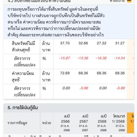
4.2 สินทรัพย์ไม่มีตัวตน ค่าความนิยม
คำอธิบาย
การลงทุนหรือการได้มาซึ่งสินทรัพย์ มูลค่าเงินลงทุนที่
บริษัทจ่ายไป บางส่วนอาจถูกบันทึกเป็นสินทรัพย์ไม่มีตัว
ตน หรือ ค่าความนิยม ควรพิจารณาว่ามีความเหมาะสม
หรือไม่ และควรพิจารณาว่าการเปลี่ยนแปลงอย่างมีนัย
สำคัญ ส่งผลกระทบต่อสถานะการเงินของบริษัทอย่างไร
37.70
32.66
27.32
31.27
2
สินทรัพย์ไม่มี
ล้าน
ตัวตนสุทธิ
บาท
-15.87
-13.36
-16.36
-14.54
-1
อัตราการ
%
เปลี่ยนแปลง
72.69
68.36
68.36
68.36
6
ค่าความนิยม
ล้าน
สุทธิ
บาท
0.00
-5.96
0.00
-5.96
อัตราการ
%
เปลี่ยนแปลง
5. การใช้เงินกู้ยืม
งบปี
งบปี
งบปี
ไตรมาส
ไต
2566
2567
2568
1/ 2568
1/ 
รายการข้อมูล
หน่วย
31 ธ.ค.
31 ธ.ค.
31 ธ.ค.
31 มี.ค.
31
2566
2567
2568
2568