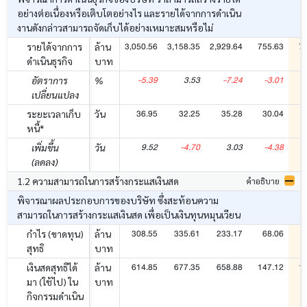
อย่างต่อเนื่องหรือเติบโตอย่างไร และรายได้จากการดำเนิน
งานดังกล่าวสามารถจัดเก็บได้อย่างเหมาะสมหรือไม่
3,050.56
3,158.35
2,929.64
755.63
7
รายได้จากการ
ล้าน
ดำเนินธุรกิจ
บาท
-5.39
3.53
-7.24
-3.01
อัตราการ
%
เปลี่ยนแปลง
36.95
32.25
35.28
30.04
ระยะเวลาเก็บ
วัน
หนี้*
9.52
-4.70
3.03
-4.38
เพิ่มขึ้น
วัน
(ลดลง)
1.2 ความสามารถในการสร้างกระแสเงินสด
คำอธิบาย
พิจารณาผลประกอบการของบริษัท ซึ่งสะท้อนความ
สามารถในการสร้างกระแสเงินสด เพื่อเป็นเงินทุนหมุนเวียน
308.55
335.61
233.17
68.06
กำไร (ขาดทุน)
ล้าน
สุทธิ
บาท
614.85
677.35
658.88
147.12
1
เงินสดสุทธิได้
ล้าน
มา (ใช้ไป) ใน
บาท
กิจกรรมดำเนิน