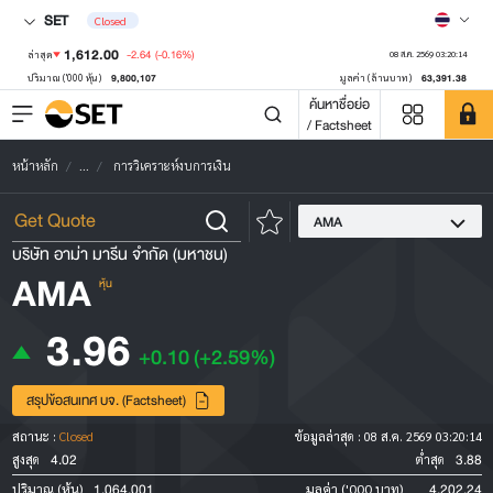
SET
Closed
1,612.00
-2.64
(-0.16%)
ล่าสุด
08 ส.ค. 2569 03:20:14
9,800,107
63,391.38
ปริมาณ ('000 หุ้น)
มูลค่า (ล้านบาท)
ค้นหาชื่อย่อ
/ Factsheet
หน้าหลัก
...
การวิเคราะห์งบการเงิน
AMA
บริษัท อาม่า มารีน จำกัด (มหาชน)
AMA
หุ้น
3.96
+0.10
(+2.59%)
สรุปข้อสนเทศ บจ. (Factsheet)
สถานะ :
Closed
ข้อมูลล่าสุด :
08 ส.ค. 2569 03:20:14
4.02
3.88
สูงสุด
ต่ำสุด
1,064,001
4,202.24
ปริมาณ (หุ้น)
มูลค่า ('000 บาท)