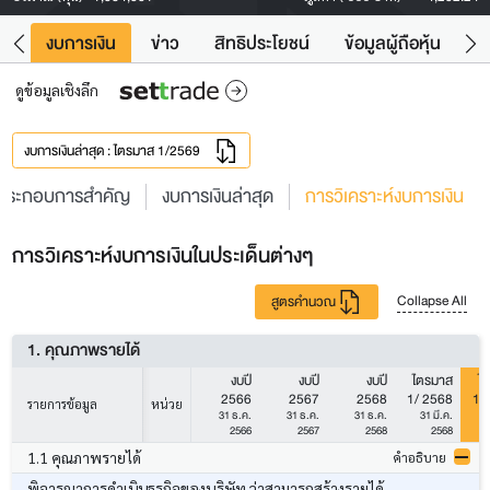
ัง
งบการเงิน
ข่าว
สิทธิประโยชน์
ข้อมูลผู้ถือหุ้น
ข
ดูข้อมูลเชิงลึก
งบการเงินล่าสุด : ไตรมาส 1/2569
ประกอบการสำคัญ
งบการเงินล่าสุด
การวิเคราะห์งบการเงิน
การวิเคราะห์งบการเงินในประเด็นต่างๆ
Collapse All
สูตรคำนวณ
1. คุณภาพรายได้
งบปี
งบปี
งบปี
ไตรมาส
ไ
2566
2567
2568
1/ 2568
1/
รายการข้อมูล
หน่วย
31 ธ.ค.
31 ธ.ค.
31 ธ.ค.
31 มี.ค.
3
2566
2567
2568
2568
1.1 คุณภาพรายได้
คำอธิบาย
พิจารณาการดำเนินธุรกิจของบริษัท ว่าสามารถสร้างรายได้