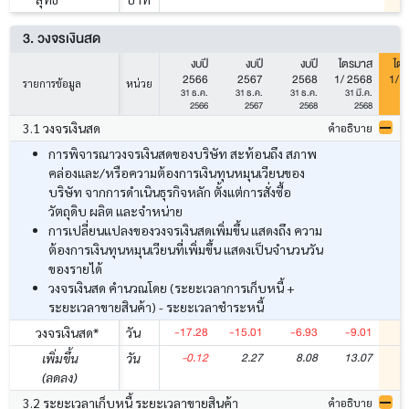
3. วงจรเงินสด
งบปี
งบปี
งบปี
ไตรมาส
ไต
2566
2567
2568
1/ 2568
1/ 
รายการข้อมูล
หน่วย
31 ธ.ค.
31 ธ.ค.
31 ธ.ค.
31 มี.ค.
31
2566
2567
2568
2568
3.1 วงจรเงินสด
คำอธิบาย
การพิจารณาวงจรเงินสดของบริษัท สะท้อนถึง สภาพ
คล่องและ/หรือความต้องการเงินทุนหมุนเวียนของ
บริษัท จากการดำเนินธุรกิจหลัก ตั้งแต่การสั่งซื้อ
วัตถุดิบ ผลิต และจำหน่าย
การเปลี่ยนแปลงของวงจรเงินสดเพิ่มขึ้น แสดงถึง ความ
ต้องการเงินทุนหมุนเวียนที่เพิ่มขึ้น แสดงเป็นจำนวนวัน
ของรายได้
วงจรเงินสด คำนวณโดย (ระยะเวลาการเก็บหนี้ +
ระยะเวลาขายสินค้า) - ระยะเวลาชำระหนี้
-17.28
-15.01
-6.93
-9.01
-
วงจรเงินสด*
วัน
-0.12
2.27
8.08
13.07
เพิ่มขึ้น
วัน
(ลดลง)
3.2 ระยะเวลาเก็บหนี้ ระยะเวลาขายสินค้า
คำอธิบาย