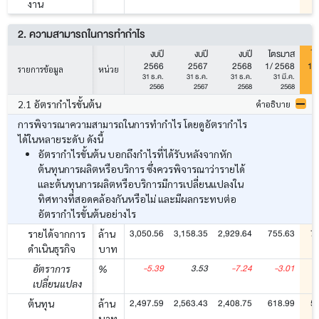
งาน
2. ความสามารถในการทำกำไร
งบปี
งบปี
งบปี
ไตรมาส
ไ
2566
2567
2568
1/ 2568
1/
รายการข้อมูล
หน่วย
31 ธ.ค.
31 ธ.ค.
31 ธ.ค.
31 มี.ค.
3
2566
2567
2568
2568
2.1 อัตรากำไรขั้นต้น
คำอธิบาย
การพิจารณาความสามารถในการทำกำไร โดยดูอัตรากำไร
ได้ในหลายระดับ ดังนี้
อัตรากำไรขั้นต้น บอกถึงกำไรที่ได้รับหลังจากหัก
ต้นทุนการผลิตหรือบริการ ซึ่งควรพิจารณาว่ารายได้
และต้นทุนการผลิตหรือบริการมีการเปลี่ยนแปลงใน
ทิศทางที่สอดคล้องกันหรือไม่ และมีผลกระทบต่อ
อัตรากำไรขั้นต้นอย่างไร
3,050.56
3,158.35
2,929.64
755.63
7
รายได้จากการ
ล้าน
ดำเนินธุรกิจ
บาท
-5.39
3.53
-7.24
-3.01
อัตราการ
%
เปลี่ยนแปลง
2,497.59
2,563.43
2,408.75
618.99
5
ต้นทุน
ล้าน
บาท