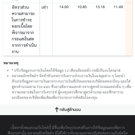
14.00
10.80
13.16
11.49
1
อัตราส่วน
เท่า
ความสามารถ
ในการชำระ
ดอกเบี้ยโดย
พิจารณาจาก
กระแสเงินสด
จากการดำเนิน
งาน
หมายเหตุ
* ปรับข้อมูลงบการเงินโดยใช้ข้อมูล 12 เดือนย้อนหลัง กรณีเป็นงบไตรมาส
ตลาดหลักทรัพย์ฯ จัดทำตัวเลขการวิเคราะห์งบการเงินในแง่มุมต่าง ๆ โดยนำ
ตัวเลขข้อมูลทางการเงินมาจากงบการเงินที่เปิดเผยของบริษัทจดทะเบียน และใส่
สูตรคำนวณตาม File แนบ ซึ่งอาจมีความแตกต่างจากสูตรคำนวณแหล่งอื่น ๆ เพื่อ
ความเหมาะสมในการวิเคราะห์ ผู้ลงทุนควรศึกษาสูตรคำนวณ และศึกษาราย
ละเอียดของบริษัทเพิ่มเติมเพื่อประกอบการตัดสินใจลงทุน
กลับสู่ด้านบน
เนื้อหาทั้งหมดบนเว็บไซต์นี้ มีขึ้นเพื่อวัตถุประสงค์ในการให้ข้อมูลและเพื่อการ
ศึกษาเท่านั้น ตลาดหลักทรัพย์ฯ มิได้ให้การรับรองและขอปฏิเสธต่อความรับผิดใด