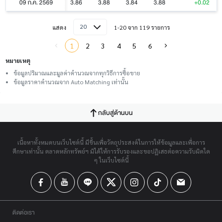
09 ก.ค. 2569
3.86
3.88
3.84
3.88
+0.02
20
แสดง
1-20 จาก 119 รายการ
1
2
3
4
5
6
หมายเหตุ
ข้อมูลปริมาณและมูลค่าคำนวณจากทุกวิธีการซื้อขาย
ข้อมูลราคาคำนวณจาก Auto Matching เท่านั้น
กลับสู่ด้านบน
เนื้อหาทั้งหมดบนเว็บไซต์นี้ มีขึ้นเพื่อวัตถุประสงค์ในการให้ข้อมูลและเพื่อการ
ศึกษาเท่านั้น ตลาดหลักทรัพย์ฯ มิได้ให้การรับรองและขอปฏิเสธต่อความรับผิดใด
ๆ ในเว็บไซต์นี้
ติดต่อเรา