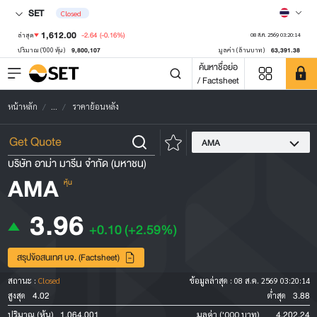
SET
Closed
1,612.00
-2.64
(-0.16%)
ล่าสุด
08 ส.ค. 2569 03:20:14
9,800,107
63,391.38
ปริมาณ ('000 หุ้น)
มูลค่า (ล้านบาท)
ค้นหาชื่อย่อ
/ Factsheet
หน้าหลัก
...
ราคาย้อนหลัง
AMA
บริษัท อาม่า มารีน จำกัด (มหาชน)
AMA
หุ้น
3.96
+0.10
(+2.59%)
สรุปข้อสนเทศ บจ. (Factsheet)
สถานะ :
Closed
ข้อมูลล่าสุด :
08 ส.ค. 2569 03:20:14
4.02
3.88
สูงสุด
ต่ำสุด
1,064,001
4,202.24
ปริมาณ (หุ้น)
มูลค่า ('000 บาท)