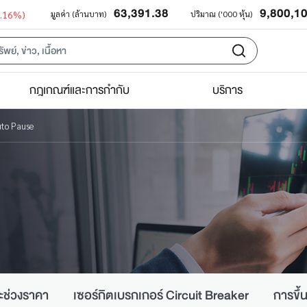
63,391.38
9,800,1
0.16%)
มูลค่า (ล้านบาท)
ปริมาณ ('000 หุ้น)
กฎเกณฑ์และการกำกับ
บริการ
to Pause
ะช่วงราคา
เซอร์กิตเบรกเกอร์ Circuit Breaker
การขึ้