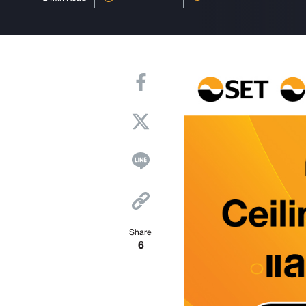
Share
6