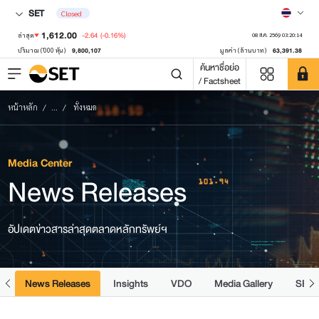
SET
Closed
1,612.00
-2.64
(-0.16%)
ล่าสุด
08 ส.ค. 2569 03:20:14
9,800,107
63,391.38
ปริมาณ ('000 หุ้น)
มูลค่า (ล้านบาท)
ค้นหาชื่อย่อ
/ Factsheet
หน้าหลัก
...
ทั้งหมด
Media Center
News Releases
อัปเดตข่าวสารล่าสุดตลาดหลักทรัพย์ฯ
e
News Releases
Insights
VDO
Media Gallery
SET 