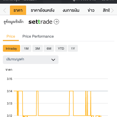
ราคา
ราคาย้อนหลัง
งบการเงิน
ข่าว
สิทธิประ
ดูข้อมูลเชิงลึก
Price
Price Performance
Intraday
1M
3M
6M
YTD
1Y
ปริมาณ/มูลค่า