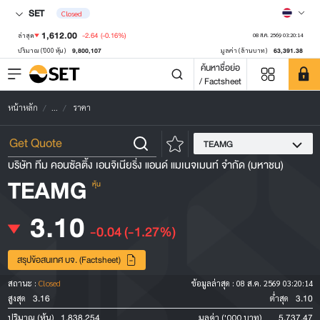
SET
Closed
1,612.00
-2.64
(-0.16%)
ล่าสุด
08 ส.ค. 2569 03:20:14
9,800,107
63,391.38
ปริมาณ ('000 หุ้น)
มูลค่า (ล้านบาท)
ค้นหาชื่อย่อ
/ Factsheet
หน้าหลัก
...
ราคา
TEAMG
บริษัท ทีม คอนซัลติ้ง เอนจิเนียริ่ง แอนด์ แมเนจเมนท์ จำกัด (มหาชน)
TEAMG
หุ้น
3.10
-0.04
(-1.27%)
สรุปข้อสนเทศ บจ. (Factsheet)
สถานะ :
Closed
ข้อมูลล่าสุด :
08 ส.ค. 2569 03:20:14
3.16
3.10
สูงสุด
ต่ำสุด
1,838,254
5,737.47
ปริมาณ (หุ้น)
มูลค่า ('000 บาท)