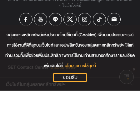
ๆ ในเว็บไซต์นี้
กลุ่มตลาดหลักทรัพย์แห่งประเทศไทยใช้คุกกี้ (Cookies) เพื่อมอบประสบการณ์
ติดต่อเรา
การใช้งานที่ดีที่สุดบนเว็บไซต์และแอปพลิเคชันของกลุ่มตลาดหลักทรัพย์ฯ ให้แก่
ร่วมงานกับเรา
ท่าน รวมทั้งเพื่อช่วยเพิ่มประสิทธิภาพการใช้งาน ท่านสามารถศึกษารายละเอียด
คำถามที่พบบ่อย
เพิ่มเติมได้ที่
นโยบายการใช้คุกกี้
SET Contact Center
0 2009 9999
ยอมรับ
เว็บไซต์ในกลุ่มตลาดหลักทรัพย์ฯ
เว็บไซต์น่าสนใจ
แผนผังเว็บไซต์
ข้อตกลงและเงื่อนไขการใช้งานเว็บไซต์
การคุ้มครองข้อมูลส่วนบุคคล