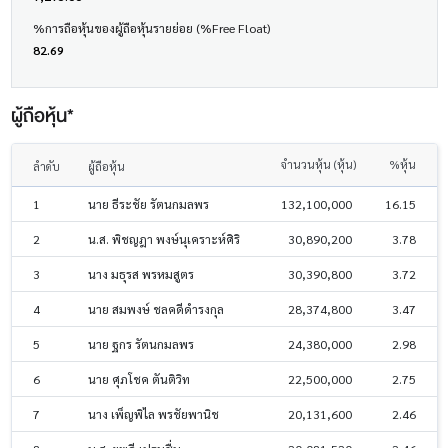
%การถือหุ้นของผู้ถือหุ้นรายย่อย (%Free Float)
82.69
ผู้ถือหุ้น*
จำนวนหุ้น (หุ้น)
%หุ้น
ลำดับ
ผู้ถือหุ้น
1
นาย ธีระชัย รัตนกมลพร
132,100,000
16.15
2
น.ส. พิชญฎา พงษ์นุเคราะห์ศิริ
30,890,200
3.78
3
นาง มธุรส พรหมสูตร
30,390,800
3.72
4
นาย สมพงษ์ ชลคดีดำรงกุล
28,374,800
3.47
5
นาย ฐกร รัตนกมลพร
24,380,000
2.98
6
นาย ศุภโชค ตันติวิท
22,500,000
2.75
7
นาง เพ็ญพิไล พรชัยพานิช
20,131,600
2.46