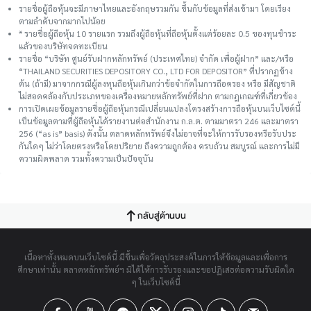
รายชื่อผู้ถือหุ้นจะมีภาษาไทยและอังกฤษรวมกัน ขึ้นกับข้อมูลที่ส่งเข้ามา โดยเรียง
ตามลำดับจากมากไปน้อย
* รายชื่อผู้ถือหุ้น 10 รายแรก รวมถึงผู้ถือหุ้นที่ถือหุ้นตั้งแต่ร้อยละ 0.5 ของทุนชําระ
แล้วของบริษัทจดทะเบียน
รายชื่อ “บริษัท ศูนย์รับฝากหลักทรัพย์ (ประเทศไทย) จำกัด เพื่อผู้ฝาก” และ/หรือ
“THAILAND SECURITIES DEPOSITORY CO., LTD FOR DEPOSITOR” ที่ปรากฏข้าง
ต้น (ถ้ามี) มาจากกรณีผู้ลงทุนถือหุ้นเกินกว่าข้อจำกัดในการถือครอง หรือ มีสัญชาติ
ไม่สอดคล้องกับประเภทของเครื่องหมายหลักทรัพย์ที่ฝาก ตามกฎเกณฑ์ที่เกี่ยวข้อง
การเปิดเผยข้อมูลรายชื่อผู้ถือหุ้นกรณีเปลี่ยนแปลงโครงสร้างการถือหุ้นบนเว็บไซต์นี้
เป็นข้อมูลตามที่ผู้ถือหุ้นได้รายงานต่อสำนักงาน ก.ล.ต. ตามมาตรา 246 และมาตรา
256 (“as is” basis) ดังนั้น ตลาดหลักทรัพย์จึงไม่อาจที่จะให้การรับรองหรือรับประ
กันใดๆ ไม่ว่าโดยตรงหรือโดยปริยาย ถึงความถูกต้อง ครบถ้วน สมบูรณ์ และการไม่มี
ความผิดพลาด รวมทั้งความเป็นปัจจุบัน
กลับสู่ด้านบน
เนื้อหาทั้งหมดบนเว็บไซต์นี้ มีขึ้นเพื่อวัตถุประสงค์ในการให้ข้อมูลและเพื่อการ
ศึกษาเท่านั้น ตลาดหลักทรัพย์ฯ มิได้ให้การรับรองและขอปฏิเสธต่อความรับผิดใด
ๆ ในเว็บไซต์นี้