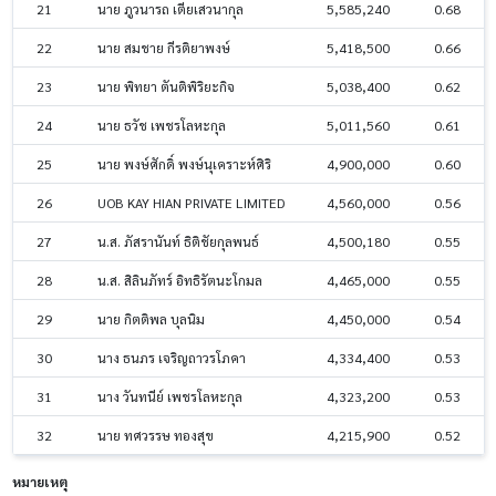
21
นาย ภูวนารถ เตียเสวนากุล
5,585,240
0.68
22
นาย สมชาย กีรติยาพงษ์
5,418,500
0.66
23
นาย พิทยา ตันติพิริยะกิจ
5,038,400
0.62
24
นาย ธวัช เพชรโลหะกุล
5,011,560
0.61
25
นาย พงษ์ศักดิ์ พงษ์นุเคราะห์ศิริ
4,900,000
0.60
26
UOB KAY HIAN PRIVATE LIMITED
4,560,000
0.56
27
น.ส. ภัสรานันท์ ธิติชัยกุลพนธ์
4,500,180
0.55
28
น.ส. สิลินภัทร์ อิทธิรัตนะโกมล
4,465,000
0.55
29
นาย กิตติพล บุลนิม
4,450,000
0.54
30
นาง ธนภร เจริญถาวรโภคา
4,334,400
0.53
31
นาง วันทนีย์ เพชรโลหะกุล
4,323,200
0.53
32
นาย ทศวรรษ ทองสุข
4,215,900
0.52
หมายเหตุ