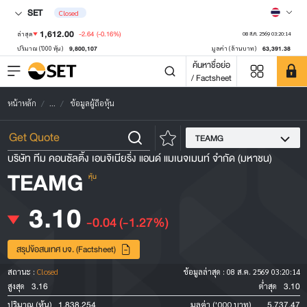
SET
Closed
1,612.00
-2.64
(-0.16%)
ล่าสุด
08 ส.ค. 2569 03:20:14
9,800,107
63,391.38
ปริมาณ ('000 หุ้น)
มูลค่า (ล้านบาท)
ค้นหาชื่อย่อ
/ Factsheet
หน้าหลัก
...
ข้อมูลผู้ถือหุ้น
TEAMG
บริษัท ทีม คอนซัลติ้ง เอนจิเนียริ่ง แอนด์ แมเนจเมนท์ จำกัด (มหาชน)
TEAMG
หุ้น
3.10
-0.04
(-1.27%)
สรุปข้อสนเทศ บจ. (Factsheet)
สถานะ :
Closed
ข้อมูลล่าสุด :
08 ส.ค. 2569 03:20:14
3.16
3.10
สูงสุด
ต่ำสุด
1,838,254
5,737.47
ปริมาณ (หุ้น)
มูลค่า ('000 บาท)