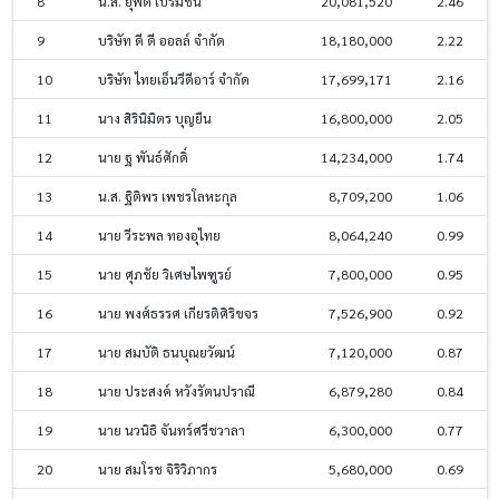
8
น.ส. ยุพดี เปรมชื่น
20,081,520
2.46
9
บริษัท ดี ดี ออลล์ จำกัด
18,180,000
2.22
10
บริษัท ไทยเอ็นวีดีอาร์ จำกัด
17,699,171
2.16
11
นาง สิรินิมิตร บุญยืน
16,800,000
2.05
12
นาย ฐ พันธ์ศักดิ์
14,234,000
1.74
13
น.ส. ฐิติพร เพชรโลหะกุล
8,709,200
1.06
14
นาย วีระพล ทองอุไทย
8,064,240
0.99
15
นาย ศุภชัย วิเศษไพฑูรย์
7,800,000
0.95
16
นาย พงศ์ธรรศ เกียรติศิริขจร
7,526,900
0.92
17
นาย สมบัติ ธนบุณยวัฒน์
7,120,000
0.87
18
นาย ประสงค์ หวังรัตนปราณี
6,879,280
0.84
19
นาย นวนิธิ จันทร์ศรีชวาลา
6,300,000
0.77
20
นาย สมโรช จิริวิภากร
5,680,000
0.69