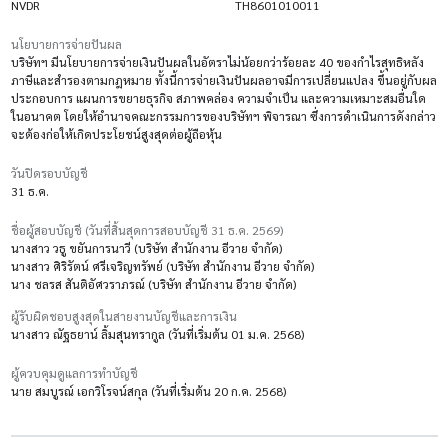
NVDR
TH8601010011
นโยบายการจ่ายปันผล
บริษัทฯ มีนโยบายการจ่ายเงินปันผลในอัตราไม่น้อยกว่าร้อยละ 40 ของกำไรสุทธิหลัง
ภาษีและสำรองตามกฎหมาย ทั้งนี้การจ่ายเงินปันผลอาจมีการเปลี่ยนแปลง ขึ้นอยู่กับผล
ประกอบการ แผนการขยายธุรกิจ สภาพคล่อง ความจำเป็น และความเหมาะสมอื่นใด
ในอนาคต โดยให้อำนาจคณะกรรมการของบริษัทฯ พิจารณา ซึ่งการดำเนินการดังกล่าว
จะต้องก่อให้เกิดประโยชน์สูงสุดต่อผู้ถือหุ้น
วันปิดรอบบัญชี
31 ธ.ค.
ชื่อผู้สอบบัญชี (วันที่สิ้นสุดการสอบบัญชี 31 ธ.ค. 2569)
นางสาว วธู ขยันการนาวี (บริษัท สำนักงาน อีวาย จำกัด)
นางสาว ศิริรัตน์ ศรีเจริญทรัพย์ (บริษัท สำนักงาน อีวาย จำกัด)
นาง ชลรส สันติอัศวราภรณ์ (บริษัท สำนักงาน อีวาย จำกัด)
ผู้รับผิดชอบสูงสุดในสายงานบัญชีและการเงิน
นางสาว ณัฐธยาน์ ลิ้มสุนทรากูล (วันที่เริ่มต้น 01 ม.ค. 2568)
ผู้ควบคุมดูแลการทำบัญชี
นาย สมบูรณ์ เอกวิโรจน์สกุล (วันที่เริ่มต้น 20 ก.ค. 2568)