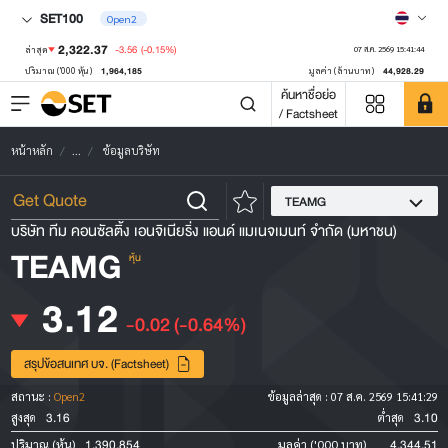
SET100
Open2
2,322.37
-3.56
(-0.15%)
ล่าสุด
07 ส.ค. 2569 15:41:44
1,964,185
44,928.29
ปริมาณ ('000 หุ้น)
มูลค่า (ล้านบาท)
ค้นหาชื่อย่อ
/ Factsheet
หน้าหลัก
...
ข้อมูลบริษัท
TEAMG
บริษัท ทีม คอนซัลติ้ง เอนจิเนียริ่ง แอนด์ แมเนจเมนท์ จำกัด (มหาชน)
TEAMG
หุ้น
3.12
-0.02
(-0.64%)
สรุปข้อสนเทศ บจ. (Factsheet)
สถานะ :
Open2
ข้อมูลล่าสุด :
07 ส.ค. 2569 15:41:29
3.16
3.10
สูงสุด
ต่ำสุด
1,390,854
4,344.51
ปริมาณ (หุ้น)
มูลค่า ('000 บาท)