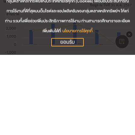
ผลประกอบการสำคัญ
กลุ่มตลาดหลักทรัพย์แห่งประเทศไทยใช้คุกกี้ (Cookies) เพื่อมอบประสบการณ์
ข้อมูล ณ วันที่ 31 ต.ค. 2567
การใช้งานที่ดีที่สุดบนเว็บไซต์และแอปพลิเคชันของกลุ่มตลาดหลักทรัพย์ฯ ให้แก่
ท่าน รวมทั้งเพื่อช่วยเพิ่มประสิทธิภาพการใช้งาน ท่านสามารถศึกษารายละเอียด
เพิ่มเติมได้ที่
นโยบายการใช้คุกกี้
ยอมรับ
1,479.76
รายได้รวม (ล้านบาท)
-278.35
กำไรสุทธิ (ล้านบาท)
-24.77
อัตรากำไรสุทธิ (%)