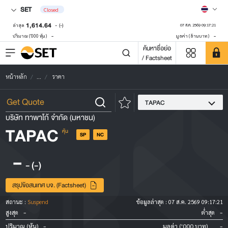
SET
Closed
1,614.64
-
(-)
ล่าสุด
07 ส.ค. 2569 09:17:21
-
-
ปริมาณ ('000 หุ้น)
มูลค่า (ล้านบาท)
ค้นหาชื่อย่อ
/ Factsheet
หน้าหลัก
...
ราคา
TAPAC
บริษัท ทาพาโก้ จำกัด (มหาชน)
TAPAC
หุ้น
SP
NC
-
-
(-)
สรุปข้อสนเทศ บจ. (Factsheet)
สถานะ :
Suspend
ข้อมูลล่าสุด :
07 ส.ค. 2569 09:17:21
-
-
สูงสุด
ต่ำสุด
-
-
ปริมาณ (หุ้น)
มูลค่า ('000 บาท)