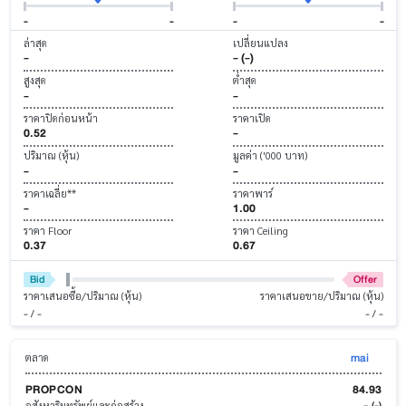
-
-
-
-
ล่าสุด
เปลี่ยนแปลง
-
- (-)
สูงสุด
ต่ำสุด
-
-
ราคาปิดก่อนหน้า
ราคาเปิด
0.52
-
ปริมาณ (หุ้น)
มูลค่า ('000 บาท)
-
-
ราคาเฉลี่ย**
ราคาพาร์
-
1.00
ราคา Floor
ราคา Ceiling
0.37
0.67
Bid
Offer
ราคาเสนอซื้อ/ปริมาณ (หุ้น)
ราคาเสนอขาย/ปริมาณ (หุ้น)
- / -
- / -
mai
ตลาด
PROPCON
84.93
-
(-)
อสังหาริมทรัพย์และก่อสร้าง