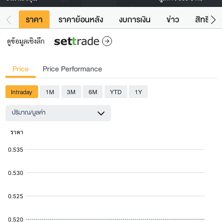
ราคา
ราคาย้อนหลัง
งบการเงิน
ข่าว
สิทธิประ
ดูข้อมูลเชิงลึก
Price
Price Performance
Intraday
1M
3M
6M
YTD
1Y
ปริมาณ/มูลค่า