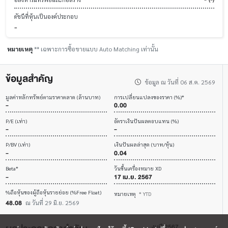
ดัชนีที่หุ้นเป็นองค์ประกอบ
-
หมายเหตุ
** เฉพาะการซื้อขายแบบ Auto Matching เท่านั้น
ข้อมูลสำคัญ
ข้อมูล ณ วันที่ 06 ส.ค. 2569
มูลค่าหลักทรัพย์ตามราคาตลาด (ล้านบาท)
การเปลี่ยนแปลงของราคา (%)*
-
0.00
P/E (เท่า)
อัตราเงินปันผลตอบแทน (%)
-
-
P/BV (เท่า)
เงินปันผลล่าสุด (บาท/หุ้น)
-
0.04
Beta*
วันขึ้นเครื่องหมาย XD
-
17 เม.ย. 2567
%ถือหุ้นของผู้ถือหุ้นรายย่อย (%Free Float)
หมายเหตุ
* YTD
48.08
ณ วันที่ 29 มิ.ย. 2569
งบปี 2567