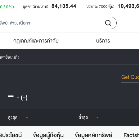
84,135.44
10,493,
+0.30%)
มูลค่า (ล้านบาท)
ปริมาณ ('000 หุ้น)
กฎเกณฑ์และการกำกับ
บริการ
าคาย้อนหลัง
-
-
(-)
-
-
สูงสุด
ต่ำสุด
ธิประโยชน์
ข้อมูลผู้ถือหุ้น
ข้อมูลหลักทรัพย์
Facts