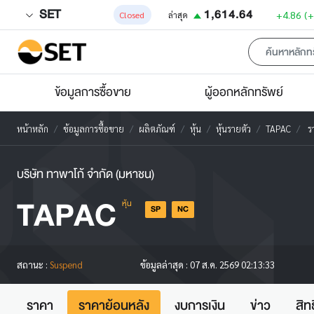
SET
1,614.64
+4.86
(
Closed
ล่าสุด
ข้อมูลการซื้อขาย
ผู้ออกหลักทรัพย์
หน้าหลัก
ข้อมูลการซื้อขาย
ผลิตภัณฑ์
หุ้น
หุ้นรายตัว
TAPAC
ร
บริษัท ทาพาโก้ จำกัด (มหาชน)
TAPAC
หุ้น
SP
NC
สถานะ :
Suspend
ข้อมูลล่าสุด :
07 ส.ค. 2569 02:13:33
ราคา
ราคาย้อนหลัง
งบการเงิน
ข่าว
สิท