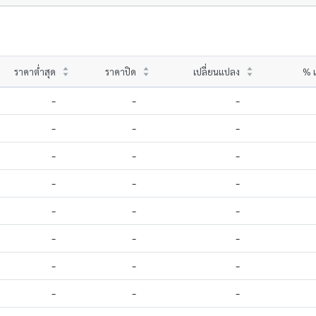
ราคาต่ำสุด
ราคาปิด
เปลี่ยนแปลง
% เ
-
-
-
-
-
-
-
-
-
-
-
-
-
-
-
-
-
-
-
-
-
-
-
-