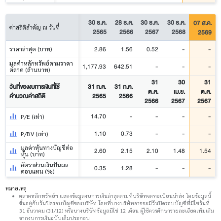
30 ธ.ค.
28 ธ.ค.
30 ธ.ค.
30 ธ.ค.
07 ส.ค.
ค่าสถิติสำคัญ ณ วันที่
2565
2566
2567
2568
2569
2.86
1.56
0.52
-
-
ราคาล่าสุด (บาท)
มูลค่าหลักทรัพย์ตามราคา
1,177.93
642.51
-
-
-
ตลาด (ล้านบาท)
31
30
31
วันที่ของงบการเงินที่ใช้
31 ก.ค.
31 ก.ค.
ต.ค.
เม.ย.
ต.ค.
คำนวณค่าสถิติ
2565
2566
2566
2567
2567
14.70
-
-
-
-
P/E (เท่า)
1.10
0.73
-
-
-
P/BV (เท่า)
มูลค่าหุ้นทางบัญชีต่อ
2.60
2.15
2.10
1.48
1.54
หุ้น (บาท)
อัตราส่วนเงินปันผล
0.35
1.28
-
-
-
ตอบแทน (%)
หมายเหตุ
ตลาดหลักทรัพย์ฯ แสดงข้อมูลงบการเงินล่าสุดตามที่บริษัทจดทะเบียนนำส่ง โดยข้อมูลนี้
ขึ้นอยู่กับวันปิดรอบบัญชีของบริษัท โดยที่บางบริษัทอาจจะมีวันปิดรอบบัญชีที่มิใช่วันที่
31 ธันวาคม (31/12) หรือบางบริษัทข้อมูลมิใช่ 12 เดือน ผู้ใช้ควรศึกษารายละเอียดเพิ่มเติม
จากงบการเงินฉบับเต็มประกอบ