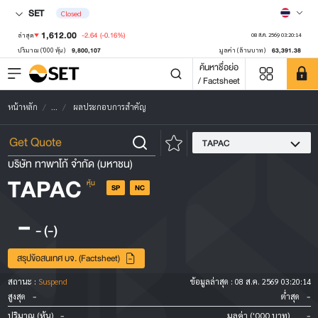
SET
Closed
1,612.00
-2.64
(-0.16%)
ล่าสุด
08 ส.ค. 2569 03:20:14
9,800,107
63,391.38
ปริมาณ ('000 หุ้น)
มูลค่า (ล้านบาท)
ค้นหาชื่อย่อ
/ Factsheet
หน้าหลัก
...
ผลประกอบการสำคัญ
TAPAC
บริษัท ทาพาโก้ จำกัด (มหาชน)
TAPAC
หุ้น
SP
NC
-
-
(-)
สรุปข้อสนเทศ บจ. (Factsheet)
สถานะ :
Suspend
ข้อมูลล่าสุด :
08 ส.ค. 2569 03:20:14
-
-
สูงสุด
ต่ำสุด
-
-
ปริมาณ (หุ้น)
มูลค่า ('000 บาท)