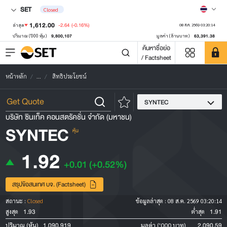
SET
Closed
1,612.00
-2.64
(-0.16%)
ล่าสุด
08 ส.ค. 2569 03:20:14
9,800,107
63,391.38
ปริมาณ ('000 หุ้น)
มูลค่า (ล้านบาท)
ค้นหาชื่อย่อ
/ Factsheet
หน้าหลัก
...
สิทธิประโยชน์
SYNTEC
บริษัท ซินเท็ค คอนสตรัคชั่น จำกัด (มหาชน)
SYNTEC
หุ้น
1.92
+0.01
(+0.52%)
สรุปข้อสนเทศ บจ. (Factsheet)
สถานะ :
Closed
ข้อมูลล่าสุด :
08 ส.ค. 2569 03:20:14
1.93
1.91
สูงสุด
ต่ำสุด
1,090,919
2,090.59
ปริมาณ (หุ้น)
มูลค่า ('000 บาท)