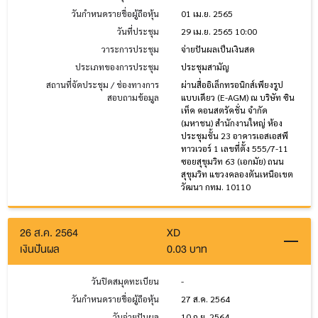
วันกำหนดรายชื่อผู้ถือหุ้น
01 เม.ย. 2565
วันที่ประชุม
29 เม.ย. 2565 10:00
วาระการประชุม
จ่ายปันผลเป็นเงินสด
ประเภทของการประชุม
ประชุมสามัญ
สถานที่จัดประชุม / ช่องทางการ
ผ่านสื่ออิเล็กทรอนิกส์เพียงรูป
สอบถามข้อมูล
แบบเดียว (E-AGM) ณ บริษัท ซิน
เท็ค คอนสตรัคชั่น จำกัด
(มหาชน) สำนักงานใหญ่ ห้อง
ประชุมชั้น 23 อาคารเอสเอสพี
ทาวเวอร์ 1 เลขที่ตั้ง 555/7-11
ซอยสุขุมวิท 63 (เอกมัย) ถนน
สุขุมวิท แขวงคลองตันเหนือเขต
วัฒนา กทม. 10110
26 ส.ค. 2564
XD
เงินปันผล
0.03 บาท
วันปิดสมุดทะเบียน
-
วันกำหนดรายชื่อผู้ถือหุ้น
27 ส.ค. 2564
วันจ่ายปันผล
10 ก.ย. 2564