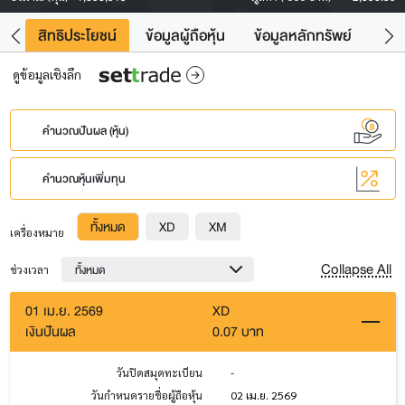
าว
สิทธิประโยชน์
ข้อมูลผู้ถือหุ้น
ข้อมูลหลักทรัพย์
Fac
ดูข้อมูลเชิงลึก
คำนวณปันผล (หุ้น)
คำนวณหุ้นเพิ่มทุน
ทั้งหมด
XD
XM
เครื่องหมาย
Collapse All
ทั้งหมด
ช่วงเวลา
01 เม.ย. 2569
XD
เงินปันผล
0.07 บาท
วันปิดสมุดทะเบียน
-
วันกำหนดรายชื่อผู้ถือหุ้น
02 เม.ย. 2569