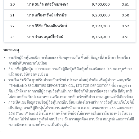
20
นาย ธนกิจ หล่อวัฒนพงษา
9,700,000
0.61
21
นาย เกรียงทรัพย์ เผ่าวนิช
9,200,000
0.58
22
นาย สิริชัย ปิ่นมณีนพรัตน์
8,199,200
0.52
23
นาย กำจร อรุณวิไลรัตน์
8,180,300
0.51
หมายเหตุ
รายชื่อผู้ถือหุ้นจะมีภาษาไทยและอังกฤษรวมกัน ขึ้นกับข้อมูลที่ส่งเข้ามา โดยเรียง
ตามลำดับจากมากไปน้อย
* รายชื่อผู้ถือหุ้น 10 รายแรก รวมถึงผู้ถือหุ้นที่ถือหุ้นตั้งแต่ร้อยละ 0.5 ของทุนชําระ
แล้วของบริษัทจดทะเบียน
รายชื่อ “บริษัท ศูนย์รับฝากหลักทรัพย์ (ประเทศไทย) จำกัด เพื่อผู้ฝาก” และ/หรือ
“THAILAND SECURITIES DEPOSITORY CO., LTD FOR DEPOSITOR” ที่ปรากฏข้าง
ต้น (ถ้ามี) มาจากกรณีผู้ลงทุนถือหุ้นเกินกว่าข้อจำกัดในการถือครอง หรือ มีสัญชาติ
ไม่สอดคล้องกับประเภทของเครื่องหมายหลักทรัพย์ที่ฝาก ตามกฎเกณฑ์ที่เกี่ยวข้อง
การเปิดเผยข้อมูลรายชื่อผู้ถือหุ้นกรณีเปลี่ยนแปลงโครงสร้างการถือหุ้นบนเว็บไซต์นี้
เป็นข้อมูลตามที่ผู้ถือหุ้นได้รายงานต่อสำนักงาน ก.ล.ต. ตามมาตรา 246 และมาตรา
256 (“as is” basis) ดังนั้น ตลาดหลักทรัพย์จึงไม่อาจที่จะให้การรับรองหรือรับประ
กันใดๆ ไม่ว่าโดยตรงหรือโดยปริยาย ถึงความถูกต้อง ครบถ้วน สมบูรณ์ และการไม่มี
ความผิดพลาด รวมทั้งความเป็นปัจจุบัน