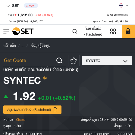
SET
Closed
1,612.00
-2.64
(-0.16%)
ล่าสุด
08 ส.ค. 2569 00:56:56
9,800,107
63,391.38
ปริมาณ ('000 หุ้น)
มูลค่า (ล้านบาท)
ค้นหาชื่อย่อ
/ Factsheet
หน้าหลัก
...
ข้อมูลผู้ถือหุ้น
SYNTEC
บริษัท ซินเท็ค คอนสตรัคชั่น จำกัด (มหาชน)
SYNTEC
หุ้น
1.92
+0.01
(+0.52%)
สรุปข้อสนเทศ บจ. (Factsheet)
สถานะ :
Closed
ข้อมูลล่าสุด :
08 ส.ค. 2569 00:56:56
1.93
1.91
สูงสุด
ต่ำสุด
1,090,919
2,090.59
ปริมาณ (หุ้น)
มูลค่า ('000 บาท)