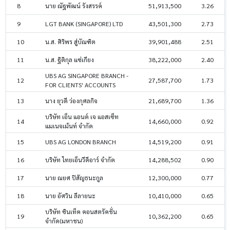
8
นาย ณัฐพัฒน์ รังสรรค์
51,913,500
3.26
9
LGT BANK (SINGAPORE) LTD
43,501,300
2.73
10
น.ส. ศิริพร สู่บัณฑิต
39,901,488
2.51
11
น.ส. ฐิติกุล แซ่เกียง
38,222,000
2.40
UBS AG SINGAPORE BRANCH -
12
27,587,700
1.73
FOR CLIENTS' ACCOUNTS
13
นาง ยุวดี ว่องกุศลกิจ
21,689,700
1.36
บริษัท เอ็น แอนด์ เจ แอสเซ็ท
14
14,660,000
0.92
แมเนจเม้นท์ จำกัด
15
UBS AG LONDON BRANCH
14,519,200
0.91
16
บริษัท ไทยเอ็นวีดีอาร์ จำกัด
14,288,502
0.90
17
นาย ณยศ ปิสัญธนะกูล
12,300,000
0.77
18
นาย อัศวิน ลีลายนะ
10,410,000
0.65
บริษัท ซินเท็ค คอนสตรัคชั่น
19
10,362,200
0.65
จำกัด(มหาชน)