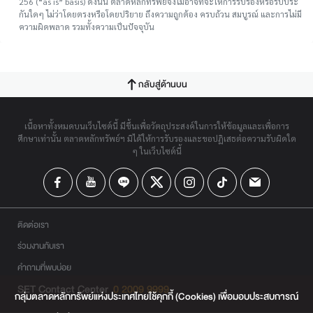
256 (“as is” basis) ดังนั้น ตลาดหลักทรัพย์จึงไม่อาจที่จะให้การรับรองหรือรับประ
กันใดๆ ไม่ว่าโดยตรงหรือโดยปริยาย ถึงความถูกต้อง ครบถ้วน สมบูรณ์ และการไม่มี
ความผิดพลาด รวมทั้งความเป็นปัจจุบัน
กลับสู่ด้านบน
เนื้อหาทั้งหมดบนเว็บไซต์นี้ มีขึ้นเพื่อวัตถุประสงค์ในการให้ข้อมูลและเพื่อการ
ศึกษาเท่านั้น ตลาดหลักทรัพย์ฯ มิได้ให้การรับรองและขอปฏิเสธต่อความรับผิดใด
ๆ ในเว็บไซต์นี้
ติดต่อเรา
ร่วมงานกับเรา
คำถามที่พบบ่อย
SET Contact Center
0 2009 9999
กลุ่มตลาดหลักทรัพย์แห่งประเทศไทยใช้คุกกี้ (Cookies) เพื่อมอบประสบการณ์