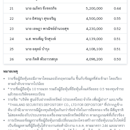
21
นาย ณภัทร จึงขจรกิจ
5,200,000
0.64
22
นาง อิศรญา สุขเจริญ
4,500,000
0.55
23
นาย เจษฎา พาณิชย์อำนวยสุข
4,230,000
0.52
24
น.ส. พรเพ็ญ รักสุรงค์
4,139,000
0.51
25
นาย อดุลย์ บำรุง
4,108,100
0.51
26
นาย กิตติ พัวถาวรสกุล
4,098,200
0.50
หมายเหตุ
รายชื่อผู้ถือหุ้นจะมีภาษาไทยและอังกฤษรวมกัน ขึ้นกับข้อมูลที่ส่งเข้ามา โดยเรียง
ตามลำดับจากมากไปน้อย
* รายชื่อผู้ถือหุ้น 10 รายแรก รวมถึงผู้ถือหุ้นที่ถือหุ้นตั้งแต่ร้อยละ 0.5 ของทุนชําระ
แล้วของบริษัทจดทะเบียน
รายชื่อ “บริษัท ศูนย์รับฝากหลักทรัพย์ (ประเทศไทย) จำกัด เพื่อผู้ฝาก” และ/หรือ
“THAILAND SECURITIES DEPOSITORY CO., LTD FOR DEPOSITOR” ที่ปรากฏข้าง
ต้น (ถ้ามี) มาจากกรณีผู้ลงทุนถือหุ้นเกินกว่าข้อจำกัดในการถือครอง หรือ มีสัญชาติ
ไม่สอดคล้องกับประเภทของเครื่องหมายหลักทรัพย์ที่ฝาก ตามกฎเกณฑ์ที่เกี่ยวข้อง
การเปิดเผยข้อมูลรายชื่อผู้ถือหุ้นกรณีเปลี่ยนแปลงโครงสร้างการถือหุ้นบนเว็บไซต์นี้
เป็นข้อมูลตามที่ผู้ถือหุ้นได้รายงานต่อสำนักงาน ก.ล.ต. ตามมาตรา 246 และมาตรา