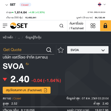
SET
Closed
1,614.64
+4.86
(+0.30%)
ล่าสุด
07 ส.ค. 2569 03:20:04
10,493,641
84,135.44
ปริมาณ ('000 หุ้น)
มูลค่า (ล้านบาท)
ค้นหาชื่อย่อ
/ Factsheet
หน้าหลัก
...
ข้อมูลผู้ถือหุ้น
SVOA
บริษัท เอสวีโอเอ จำกัด (มหาชน)
SVOA
หุ้น
2.40
-0.04
(-1.64%)
สรุปข้อสนเทศ บจ. (Factsheet)
สถานะ :
Closed
ข้อมูลล่าสุด :
07 ส.ค. 2569 03:20:04
2.52
2.40
สูงสุด
ต่ำสุด
8,116,056
19,817.96
ปริมาณ (หุ้น)
มูลค่า ('000 บาท)