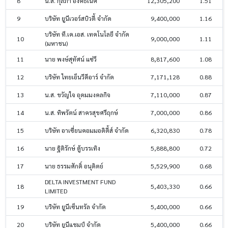
8
น.ส. กุลภา อิงค์ธเนศ
12,305,200
1.51
9
บริษัท ยูนีเวอร์สบิวตี้ จำกัด
9,400,000
1.16
บริษัท ที.เค.เอส. เทคโนโลยี จำกัด
10
9,000,000
1.11
(มหาชน)
11
นาย พงษ์สุทัศน์ แซ่วี
8,817,600
1.08
12
บริษัท ไทยเอ็นวีดีอาร์ จำกัด
7,171,128
0.88
13
น.ส. ขวัญใจ อุดมมงคลกิจ
7,110,000
0.87
14
น.ส. ทิพรัตน์ สาครสุขศรีฤกษ์
7,000,000
0.86
15
บริษัท อาเซี่ยนคอมมอดิตี้ส์ จำกัด
6,320,830
0.78
16
นาย ฐิติรักษ์ ตู้บรรเทิง
5,888,800
0.72
17
นาย ธรรมศักดิ์ อนุดิตย์
5,529,900
0.68
DELTA INVESTMENT FUND
18
5,403,330
0.66
LIMITED
19
บริษัท ยูนีเซ็นทรัล จำกัด
5,400,000
0.66
20
บริษัท ยูนีแชมป์ จำกัด
5,400,000
0.66