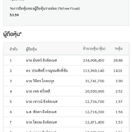
%การถือหุ้นของผู้ถือหุ้นรายย่อย (%Free Float)
53.59
ผู้ถือหุ้น*
จำนวนหุ้น (หุ้น)
%หุ้น
ลำดับ
ผู้ถือหุ้น
1
นาย มินทร์ อิงค์ธเนศ
234,908,450
28.88
2
ดร. ประสิทธิ์ กาญจนศักดิ์ชัย
113,969,140
14.01
3
นาย วิจิตร โภคะกุล
31,741,700
3.90
4
นาย เขต หวั่งหลี
20,500,000
2.52
5
นาย เชาวน์ อิงค์ธเนศ
12,736,700
1.57
6
น.ส. พิรดา อิงค์ธเนศ
12,718,300
1.56
7
นาย โสภณ อิงค์ธเนศ
12,471,400
1.53