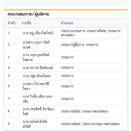
คณะกรรมการ / ผู้บริหาร
ลำดับ
รายชื่อ
ตำแหน่ง
ประธานกรรมการ, กรรมการอิสระ, กรรมการ
1
นาย มนู เลียวไพโรจน์
ตรวจสอบ
นางสาว กุลภา อิงค์
2
กรรมการผู้จัดการ, กรรมการ
ธเนศ
นาย กฤช กุลทรัพย์
3
กรรมการ
ไพศาล
4
กรรมการ
นาย เชาวน์ อิงค์ธเนศ
5
กรรมการ
นาย ปฐม อินทโรดม
นางสาว วิภาพร ศิริ
6
กรรมการ
ไชยา
นาย วิวสัน เตียว ยอง
7
กรรมการ
เพ็ง
นาย ประสิทธิ์ ชินวัฒน
8
กรรมการอิสระ, กรรมการตรวจสอบ
โชติ
นาย อนันต์ ตังทัต
9
กรรมการอิสระ, ประธานกรรมการตรวจสอบ
สวัสดิ์