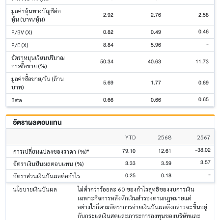
มูลค่าหุ้นทางบัญชีต่อ
2.92
2.76
2.58
หุ้น (บาท/หุ้น)
0.46
0.82
0.49
P/BV (X)
-
8.84
5.96
P/E (X)
อัตราหมุนเวียนปริมาณ
50.34
40.63
11.73
การซื้อขาย (%)
มูลค่าซื้อขาย/วัน (ล้าน
5.69
1.77
0.69
บาท)
0.65
0.66
0.66
Beta
อัตราผลตอบแทน
YTD
2568
2567
-38.02
79.10
12.61
การเปลี่ยนแปลงของราคา (%)*
3.57
3.33
3.59
อัตราเงินปันผลตอบแทน (%)
-
0.25
0.18
อัตราส่วนเงินปันผลต่อกำไร
นโยบายเงินปันผล
ไม่ต่ำกว่าร้อยละ 60 ของกำไรสุทธิของงบการเงิน
เฉพาะกิจการหลังหักเงินสำรองตามกฎหมายแต่
อย่างไรก็ตามอัตราการจ่ายเงินปันผลดังกล่าวจะขึ้นอยู่
กับกระแสเงินสดและภาระการลงทุนของบริษัทและ