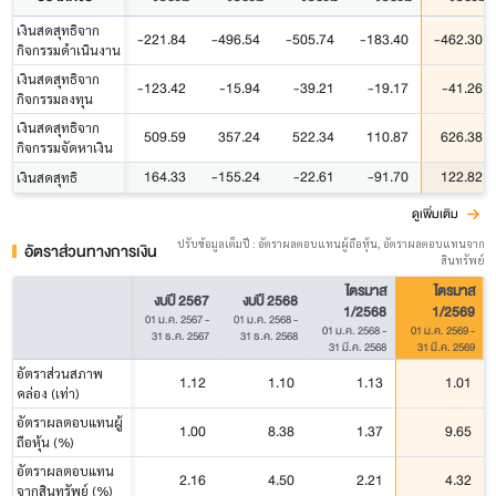
เงินสดสุทธิจาก
-221.84
-496.54
-505.74
-183.40
-462.30
กิจกรรมดำเนินงาน
เงินสดสุทธิจาก
-123.42
-15.94
-39.21
-19.17
-41.26
กิจกรรมลงทุน
เงินสดสุทธิจาก
509.59
357.24
522.34
110.87
626.38
กิจกรรมจัดหาเงิน
164.33
-155.24
-22.61
-91.70
122.82
เงินสดสุทธิ
ดูเพิ่มเติม
ปรับข้อมูลเต็มปี : อัตราผลตอบแทนผู้ถือหุ้น, อัตราผลตอบแทนจาก
อัตราส่วนทางการเงิน
สินทรัพย์
ไตรมาส
ไตรมาส
งบปี 2567
งบปี 2568
1/2568
1/2569
01 ม.ค. 2567
-
01 ม.ค. 2568
-
01 ม.ค. 2568
-
01 ม.ค. 2569
-
31 ธ.ค. 2567
31 ธ.ค. 2568
31 มี.ค. 2568
31 มี.ค. 2569
อัตราส่วนสภาพ
1.12
1.10
1.13
1.01
คล่อง (เท่า)
อัตราผลตอบแทนผู้
1.00
8.38
1.37
9.65
ถือหุ้น (%)
อัตราผลตอบแทน
2.16
4.50
2.21
4.32
จากสินทรัพย์ (%)