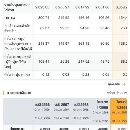
รวมต้นทุนและค่า
9,023.05
8,255.97
8,617.99
2,051.86
3,353.93
ใช้จ่าย
300.74
249.52
456.16
106.26
154.41
EBITDA
ค่าเสื่อมและค่าตัด
82.37
99.55
94.98
25.46
26.40
จำหน่าย
กำไร (ขาดทุน)
218.37
149.97
361.18
80.80
128.00
ก่อนต้นทุนทางการ
เงิน และภาษีเงินได้
กำไร(ขาดทุน)สุทธิ
109.41
25.28
217.52
48.75
88.28
: ผู้ถือหุ้นบริษัท
ใหญ่
0.12
0.03
0.23
0.05
0.09
กำไรต่อหุ้น (บาท)
ดูเพิ่มเติม
งบกระแสเงินสด
หน่วย: ล้านบาท
ไตรมาส
ไตรมาส
งบปี 2566
งบปี 2567
งบปี 2568
1/2568
1/2569
01 ม.ค. 2566
01 ม.ค. 2567
01 ม.ค. 2568
01 ม.ค. 2568
01 ม.ค. 2569
-
-
-
-
-
31 ธ.ค. 2566
31 ธ.ค. 2567
31 ธ.ค. 2568
31 มี.ค. 2568
31 มี.ค. 2569
ประเภทงบ
งบรวม
งบรวม
งบรวม
งบรวม
งบรวม