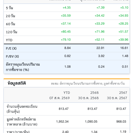
+4.35
+7.39
+5.10
5 วัน
+35.59
+34.42
+34.93
20 วัน
+37.14
+33.29
+28.25
60 วัน
+80.45
+71.96
+51.57
120 วัน
+79.10
+52.11
+39.96
YTD
8.84
22.91
16.61
P/E (X)
0.82
3.92
1.48
P/BV (X)
อัตราหมุนเวียนปริมาณ
1.08
0.24
0.51
การซื้อขาย (%)
ข้อมูลสถิติ
สะสม: อัตราหมุนเวียนปริมาณการซื้อขาย, มูลค่าซื้อขาย/วัน
YTD
2568
2567
07 ส.ค. 2569
30 ธ.ค. 2568
30 ธ.ค. 2567
จำนวนหุ้นจดทะเบียน
813.47
813.47
813.47
(ล้านหุ้น)
มูลค่าหลักทรัพย์ตาม
1,952.34
1,090.05
968.03
ราคาตลาด (ล้านบาท)
1.19
2.40
1.34
ราคา (บาท/หุ้น)