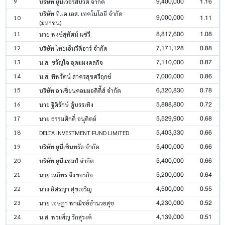
9,400,000
1.16
9
บริษัท ยูนีเวอร์สบิวตี้ จำกัด
บริษัท ที.เค.เอส. เทคโนโลยี จำกัด
9,000,000
1.11
10
(มหาชน)
8,817,600
1.08
11
นาย พงษ์สุทัศน์ แซ่วี
7,171,128
0.88
12
บริษัท ไทยเอ็นวีดีอาร์ จำกัด
7,110,000
0.87
13
น.ส. ขวัญใจ อุดมมงคลกิจ
7,000,000
0.86
14
น.ส. ทิพรัตน์ สาครสุขศรีฤกษ์
6,320,830
0.78
15
บริษัท อาเซี่ยนคอมมอดิตี้ส์ จำกัด
5,888,800
0.72
16
นาย ฐิติรักษ์ ตู้บรรเทิง
5,529,900
0.68
17
นาย ธรรมศักดิ์ อนุดิตย์
5,403,330
0.66
18
DELTA INVESTMENT FUND LIMITED
5,400,000
0.66
19
บริษัท ยูนีเซ็นทรัล จำกัด
5,400,000
0.66
20
บริษัท ยูนีแชมป์ จำกัด
5,200,000
0.64
21
นาย ณภัทร จึงขจรกิจ
4,500,000
0.55
22
นาง อิศรญา สุขเจริญ
4,230,000
0.52
23
นาย เจษฎา พาณิชย์อำนวยสุข
4,139,000
0.51
24
น.ส. พรเพ็ญ รักสุรงค์