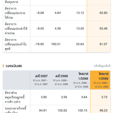
ต้นทุนขาย
อัตราการ
-8.08
4.64
13.12
62.60
เปลี่ยนแปลงราย
ได้รวม
อัตราการ
-8.50
4.38
13.50
63.46
เปลี่ยนแปลงค่าใช้
จ่ายรวม
อัตราการ
-76.90
760.51
25.63
81.07
เปลี่ยนแปลงกำไร
สุทธิ
วงจรเงินสด
ปรับข้อมูลเต็มปี
ไตรมาส
ไตรมาส
งบปี 2567
งบปี 2568
1/2568
1/2569
01 ม.ค. 2567
-
01 ม.ค. 2568
-
01 ม.ค. 2568
-
01 ม.ค. 2569
-
31 ธ.ค. 2567
31 ธ.ค. 2568
31 มี.ค. 2568
31 มี.ค. 2569
อัตราส่วน
3.85
3.56
3.64
3.72
หมุนเวียนลูกหนี้
การค้า (เท่า)
ระยะเวลาเก็บหนี้
94.91
102.62
100.15
98.23
เฉลี่ย (วัน)