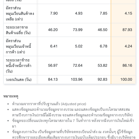
อัตราส่วน
7.90
4.93
7.85
4.15
หมุนเวียนสินค้าคง
เหลือ (เท่า)
ระยะเวลาขาย
46.20
73.99
46.50
87.93
สินค้าเฉลี่ย (วัน)
อัตราส่วน
6.41
5.02
6.78
4.24
หมุนเวียนเจ้าหนี้
การค้า (เท่า)
ระยะเวลาชำระ
56.97
72.64
53.82
86.16
หนี้เจ้าหนี้การค้า
(วัน)
84.13
103.96
92.83
100.00
วงจรเงินสด (วัน)
หมายเหตุ
คำนวณจากราคาที่ปรับฐานแล้ว (Adjusted price)
แสดงข้อมูลและคำนวณข้อมูลจากงบรวม และแสดงข้อมูลเป็นงบไตรมาสสะสม
ตามปีงบการเงิน(กรณีไม่มีงบรวม จะแสดงข้อมูลและคำนวณข้อมูลจากงบบริษัท)
ข้อมูลจะเปลี่ยนแปลงทุกไตรมาสภายใน 7 วันทำการ หลังจากมีงบการเงินใหม่เข้า
มา
ข้อมูลงบการเงิน เป็นข้อมูลตามที่บริษัทจดทะเบียนนำส่ง ณ งวดนั้นๆ ผู้ใช้ข้อมูล
ควรศึกษารายละเอียดเพิ่มเติมจากงบการเงินฉบับเต็มประกอบ ซึ่งมีบางบริษัทอาจ