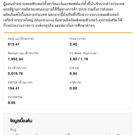
ผู้แทนจำหน่ายคอมพิวเตอร์ทั้งฮาร์ดแวร์และซอฟท์แวร์ทั้งที่นำเข้าจากต่างประเทศ
และมีฐานการผลิตของตนเองภายใต้ชื่อทางการค้า SVOA รวมถึงการส่งออก
ผลิตภัณฑ์ไปในหลายประเทศ นอกจากนี้ยังเป็นที่ปรึกษาวางระบบคอมพิวเตอร์
เครือข่ายขนาดใหญ่ (Mainframe) จัดหาผลิตภัณฑ์คอมพิวเตอร์-อุปกรณ์เสริม ให้
กับหน่วยงานราชการ องค์กรธุรกิจ และสถาบันการศึกษาต่างๆ
Paid-up (ล้านบาท)
Price (บาท)
813.47
2.40
Market Cap (ล้านบาท)
52 Week High/Low
1,952.34
2.60 / 1.18
EV (ล้านบาท)
P/E (X)
5,019.76
8.84
EBITDA (ล้านบาท)
P/BV (X)
154.41
0.82
EV/EBITDA
9.95
ข้อมูลเบื้องต้น
ที่อยู่