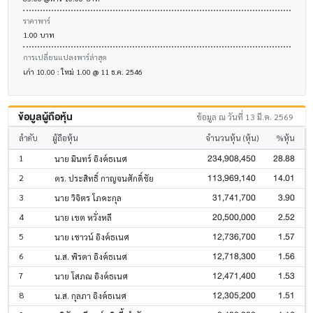
ราคาพาร์
1.00 บาท
การเปลี่ยนแปลงพาร์ล่าสุด
เก่า 10.00 : ใหม่ 1.00 @ 11 ธ.ค. 2546
ข้อมูลผู้ถือหุ้น
ข้อมูล ณ วันที่ 13 มี.ค. 2569
ลำดับ
ผู้ถือหุ้น
จำนวนหุ้น (หุ้น)
%หุ้น
234,908,450
28.88
1
นาย มินทร์ อิงค์ธเนศ
113,969,140
14.01
2
ดร. ประสิทธิ์ กาญจนศักดิ์ชัย
31,741,700
3.90
3
นาย วิจิตร โภคะกุล
20,500,000
2.52
4
นาย เขต หวั่งหลี
12,736,700
1.57
5
นาย เชาวน์ อิงค์ธเนศ
12,718,300
1.56
6
น.ส. พิรดา อิงค์ธเนศ
12,471,400
1.53
7
นาย โสภณ อิงค์ธเนศ
12,305,200
1.51
8
น.ส. กุลภา อิงค์ธเนศ