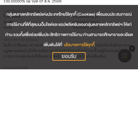
100.00000% (ณ วันที่ 07 ส.ค. 2569)
เลขรหัสหลักทรัพย์สากล
กลุ่มตลาดหลักทรัพย์แห่งประเทศไทยใช้คุกกี้ (Cookies) เพื่อมอบประสบการณ์
ในประเทศ
TH0365010Z07
ต่างด้าว
TH0365010Z15
การใช้งานที่ดีที่สุดบนเว็บไซต์และแอปพลิเคชันของกลุ่มตลาดหลักทรัพย์ฯ ให้แก่
NVDR
TH0365010Z15
ท่าน รวมทั้งเพื่อช่วยเพิ่มประสิทธิภาพการใช้งาน ท่านสามารถศึกษารายละเอียด
นโยบายการจ่ายปันผล
เพิ่มเติมได้ที่
นโยบายการใช้คุกกี้
ไม่ต่ำกว่าร้อยละ 60 ของกำไรสุทธิของงบการเงินเฉพาะกิจการหลังหักเงินสำรองตาม
กฎหมายแต่อย่างไรก็ตามอัตราการจ่ายเงินปันผลดังกล่าวจะขึ้นอยู่กับกระแสเงินสดและ
ยอมรับ
ภาระการลงทุนของบริษัทและบริษัทในเครือ (โดยมีเงื่อนไขเพิ่มเติม)
วันปิดรอบบัญชี
31 ธ.ค.
ชื่อผู้สอบบัญชี (วันที่สิ้นสุดการสอบบัญชี 31 ธ.ค. 2569)
นาย ปิยะ ชัยพฤกษ์มาลาการ (บริษัท สำนักงาน อีวาย จำกัด)
นางสาว สาธิดา รัตนานุรักษ์ (บริษัท สำนักงาน อีวาย จำกัด)
นาย วิชาติ โลเกศกระวี (บริษัท สำนักงาน อีวาย จำกัด)
ผู้รับผิดชอบสูงสุดในสายงานบัญชีและการเงิน
ดร. วิวสัน เตียว ยอง เพ็ง (วันที่เริ่มต้น 02 ธ.ค. 2545)
ผู้ควบคุมดูแลการทำบัญชี
นางสาว วิภาพร ศิริไชยา (วันที่เริ่มต้น 18 ก.ค. 2561)