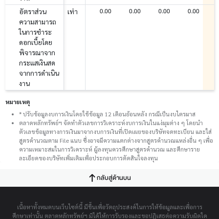
0.00
0.00
0.00
0.00
อัตราส่วน
เท่า
ความสามารถ
ในการชำระ
ดอกเบี้ยโดย
พิจารณาจาก
กระแสเงินสด
จากการดำเนิน
งาน
หมายเหตุ
* ปรับข้อมูลงบการเงินโดยใช้ข้อมูล 12 เดือนย้อนหลัง กรณีเป็นงบไตรมาส
ตลาดหลักทรัพย์ฯ จัดทำตัวเลขการวิเคราะห์งบการเงินในแง่มุมต่าง ๆ โดยนำ
ตัวเลขข้อมูลทางการเงินมาจากงบการเงินที่เปิดเผยของบริษัทจดทะเบียน และใส่
สูตรคำนวณตาม File แนบ ซึ่งอาจมีความแตกต่างจากสูตรคำนวณแหล่งอื่น ๆ เพื่อ
ความเหมาะสมในการวิเคราะห์ ผู้ลงทุนควรศึกษาสูตรคำนวณ และศึกษาราย
ละเอียดของบริษัทเพิ่มเติมเพื่อประกอบการตัดสินใจลงทุน
กลับสู่ด้านบน
เนื้อหาทั้งหมดบนเว็บไซต์นี้ มีขึ้นเพื่อวัตถุประสงค์ในการให้ข้อมูลและเพื่อการ
ศึกษาเท่านั้น ตลาดหลักทรัพย์ฯ มิได้ให้การรับรองและขอปฏิเสธต่อความรับผิดใด