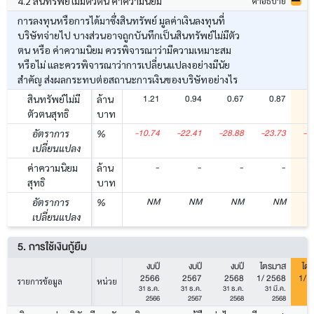
4.2 สินทรัพย์ไม่มีตัวตน ค่าความนิยม
คำอธิบาย
การลงทุนหรือการได้มาซึ่งสินทรัพย์ มูลค่าเงินลงทุนที่
บริษัทจ่ายไป บางส่วนอาจถูกบันทึกเป็นสินทรัพย์ไม่มีตัว
ตน หรือ ค่าความนิยม ควรพิจารณาว่ามีความเหมาะสม
หรือไม่ และควรพิจารณาว่าการเปลี่ยนแปลงอย่างมีนัย
สำคัญ ส่งผลกระทบต่อสถานะการเงินของบริษัทอย่างไร
1.21
0.94
0.67
0.87
สินทรัพย์ไม่มี
ล้าน
ตัวตนสุทธิ
บาท
-10.74
-22.41
-28.88
-23.73
-3
อัตราการ
%
เปลี่ยนแปลง
-
-
-
-
ค่าความนิยม
ล้าน
สุทธิ
บาท
NM
NM
NM
NM
อัตราการ
%
เปลี่ยนแปลง
5. การใช้เงินกู้ยืม
งบปี
งบปี
งบปี
ไตรมาส
ไต
2566
2567
2568
1/ 2568
1/ 
รายการข้อมูล
หน่วย
31 ธ.ค.
31 ธ.ค.
31 ธ.ค.
31 มี.ค.
31
2566
2567
2568
2568