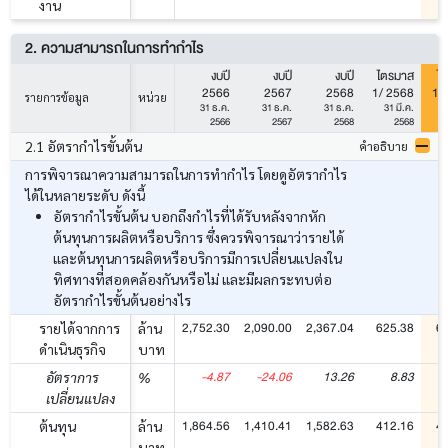
งาน
2. ความสามารถในการทำกำไร
งบปี
งบปี
งบปี
ไตรมาส
ไ
2566
2567
2568
1/ 2568
1/
รายการข้อมูล
หน่วย
31 ธ.ค.
31 ธ.ค.
31 ธ.ค.
31 มี.ค.
3
2566
2567
2568
2568
2.1 อัตรากำไรขั้นต้น
คำอธิบาย
การพิจารณาความสามารถในการทำกำไร โดยดูอัตรากำไร
ได้ในหลายระดับ ดังนี้
อัตรากำไรขั้นต้น บอกถึงกำไรที่ได้รับหลังจากหัก
ต้นทุนการผลิตหรือบริการ ซึ่งควรพิจารณาว่ารายได้
และต้นทุนการผลิตหรือบริการมีการเปลี่ยนแปลงใน
ทิศทางที่สอดคล้องกันหรือไม่ และมีผลกระทบต่อ
อัตรากำไรขั้นต้นอย่างไร
2,752.30
2,090.00
2,367.04
625.38
6
รายได้จากการ
ล้าน
ดำเนินธุรกิจ
บาท
-4.87
-24.06
13.26
8.83
อัตราการ
%
เปลี่ยนแปลง
1,864.56
1,410.41
1,582.63
412.16
4
ต้นทุน
ล้าน
บาท