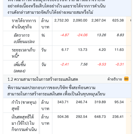
อย่างต่อเนื่องหรือเติบโตอย่างไร และรายได้จากการดำเนิน
งานดังกล่าวสามารถจัดเก็บได้อย่างเหมาะสมหรือไม่
2,752.30
2,090.00
2,367.04
625.38
6
รายได้จากการ
ล้าน
ดำเนินธุรกิจ
บาท
-4.87
-24.06
13.26
8.83
อัตราการ
%
เปลี่ยนแปลง
6.17
13.73
4.20
11.63
ระยะเวลาเก็บ
วัน
หนี้*
-2.41
7.56
-9.53
-0.31
เพิ่มขึ้น
วัน
(ลดลง)
1.2 ความสามารถในการสร้างกระแสเงินสด
คำอธิบาย
พิจารณาผลประกอบการของบริษัท ซึ่งสะท้อนความ
สามารถในการสร้างกระแสเงินสด เพื่อเป็นเงินทุนหมุนเวียน
343.71
246.74
319.89
95.34
1
กำไร (ขาดทุน)
ล้าน
สุทธิ
บาท
504.36
292.54
648.73
236.41
1
เงินสดสุทธิได้
ล้าน
มา (ใช้ไป) ใน
บาท
กิจกรรมดำเนิน