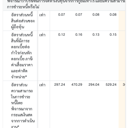
พิจารณาว่าบริษัทมีการจัดหาเงินทุนจากการกู้ยืมเท่าไร และมีความสามารถ
การชำระหนี้หรือไม่
0.07
0.07
0.08
0.08
อัตราส่วนหนี้
เท่า
สินต่อส่วนของ
ผู้ถือหุ้น
0.12
0.16
0.13
0.15
อัตราส่วนหนี้
เท่า
สินที่มีภาระ
ดอกเบี้ยต่อ
กำไรก่อนหัก
ดอกเบี้ย ภาษี
ค่าเสื่อมราคา
และค่าตัด
จำหน่าย*
297.24
470.29
294.04
529.24
30
อัตราส่วน
เท่า
ความสามารถ
ในการชำระ
หนี้โดย
พิจารณาจาก
กระแสเงินสด
จากการดำเนิน
งาน*