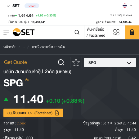
SET
Closed
1,614.64
+4.86
(+0.30%)
ล่าสุด
06 ส.ค. 2569 23:45:44
10,493,641
84,135.44
ปริมาณ ('000 หุ้น)
มูลค่า (ล้านบาท)
ค้นหาชื่อย่อ
/ Factsheet
หน้าหลัก
...
การวิเคราะห์งบการเงิน
SPG
บริษัท สยามภัณฑ์กรุ๊ป จำกัด (มหาชน)
SPG
หุ้น
11.40
+0.10
(+0.88%)
สรุปข้อสนเทศ บจ. (Factsheet)
สถานะ :
Closed
ข้อมูลล่าสุด :
06 ส.ค. 2569 23:45:44
11.40
11.40
สูงสุด
ต่ำสุด
300
3.42
ปริมาณ (หุ้น)
มูลค่า ('000 บาท)