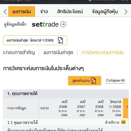
ัง
งบการเงิน
ข่าว
สิทธิประโยชน์
ข้อมูลผู้ถือหุ้น
ข
ดูข้อมูลเชิงลึก
งบการเงินล่าสุด : ไตรมาส 1/2569
ประกอบการสำคัญ
งบการเงินล่าสุด
การวิเคราะห์งบการเงิน
การวิเคราะห์งบการเงินในประเด็นต่างๆ
Collapse All
สูตรคำนวณ
1. คุณภาพรายได้
งบปี
งบปี
งบปี
ไตรมาส
ไ
2566
2567
2568
1/ 2568
1/
รายการข้อมูล
หน่วย
31 ธ.ค.
31 ธ.ค.
31 ธ.ค.
31 มี.ค.
3
2566
2567
2568
2568
1.1 คุณภาพรายได้
คำอธิบาย
พิจารณาการดำเนินธุรกิจของบริษัท ว่าสามารถสร้างรายได้