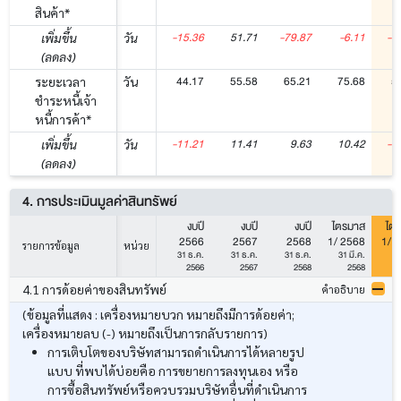
สินค้า*
-15.36
51.71
-79.87
-6.11
-8
เพิ่มขึ้น
วัน
(ลดลง)
44.17
55.58
65.21
75.68
5
ระยะเวลา
วัน
ชำระหนี้เจ้า
หนี้การค้า*
-11.21
11.41
9.63
10.42
-1
เพิ่มขึ้น
วัน
(ลดลง)
4. การประเมินมูลค่าสินทรัพย์
งบปี
งบปี
งบปี
ไตรมาส
ไต
2566
2567
2568
1/ 2568
1/ 
รายการข้อมูล
หน่วย
31 ธ.ค.
31 ธ.ค.
31 ธ.ค.
31 มี.ค.
31
2566
2567
2568
2568
4.1 การด้อยค่าของสินทรัพย์
คำอธิบาย
(ข้อมูลที่แสดง : เครื่องหมายบวก หมายถึงมีการด้อยค่า;
เครื่องหมายลบ (-) หมายถึงเป็นการกลับรายการ)
การเติบโตของบริษัทสามารถดำเนินการได้หลายรูป
แบบ ที่พบได้บ่อยคือ การขยายการลงทุนเอง หรือ
การซื้อสินทรัพย์หรือควบรวมบริษัทอื่นที่ดำเนินการ