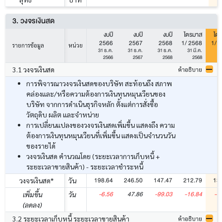
3. วงจรเงินสด
งบปี
งบปี
งบปี
ไตรมาส
ไต
2566
2567
2568
1/ 2568
1/ 
รายการข้อมูล
หน่วย
31 ธ.ค.
31 ธ.ค.
31 ธ.ค.
31 มี.ค.
31
2566
2567
2568
2568
3.1 วงจรเงินสด
คำอธิบาย
การพิจารณาวงจรเงินสดของบริษัท สะท้อนถึง สภาพ
คล่องและ/หรือความต้องการเงินทุนหมุนเวียนของ
บริษัท จากการดำเนินธุรกิจหลัก ตั้งแต่การสั่งซื้อ
วัตถุดิบ ผลิต และจำหน่าย
การเปลี่ยนแปลงของวงจรเงินสดเพิ่มขึ้น แสดงถึง ความ
ต้องการเงินทุนหมุนเวียนที่เพิ่มขึ้น แสดงเป็นจำนวนวัน
ของรายได้
วงจรเงินสด คำนวณโดย (ระยะเวลาการเก็บหนี้ +
ระยะเวลาขายสินค้า) - ระยะเวลาชำระหนี้
198.64
246.50
147.47
212.79
13
วงจรเงินสด*
วัน
-6.56
47.86
-99.03
-16.84
-7
เพิ่มขึ้น
วัน
(ลดลง)
3.2 ระยะเวลาเก็บหนี้ ระยะเวลาขายสินค้า
คำอธิบาย