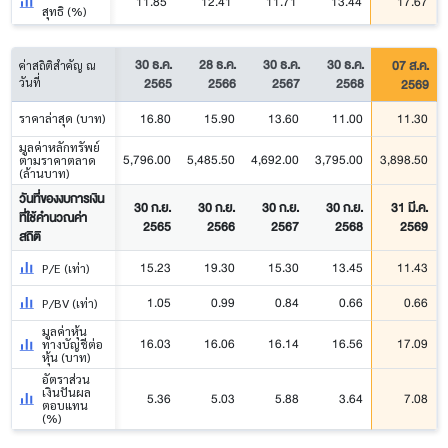
11.85
12.41
11.71
13.44
17.67
สุทธิ (%)
30 ธ.ค.
28 ธ.ค.
30 ธ.ค.
30 ธ.ค.
07 ส.ค.
ค่าสถิติสำคัญ ณ
2565
2566
2567
2568
2569
วันที่
16.80
15.90
13.60
11.00
11.30
ราคาล่าสุด (บาท)
มูลค่าหลักทรัพย์
5,796.00
5,485.50
4,692.00
3,795.00
3,898.50
ตามราคาตลาด
(ล้านบาท)
วันที่ของงบการเงิน
30 ก.ย.
30 ก.ย.
30 ก.ย.
30 ก.ย.
31 มี.ค.
ที่ใช้คำนวณค่า
2565
2566
2567
2568
2569
สถิติ
15.23
19.30
15.30
13.45
11.43
P/E (เท่า)
1.05
0.99
0.84
0.66
0.66
P/BV (เท่า)
มูลค่าหุ้น
16.03
16.06
16.14
16.56
17.09
ทางบัญชีต่อ
หุ้น (บาท)
อัตราส่วน
เงินปันผล
5.36
5.03
5.88
3.64
7.08
ตอบแทน
(%)