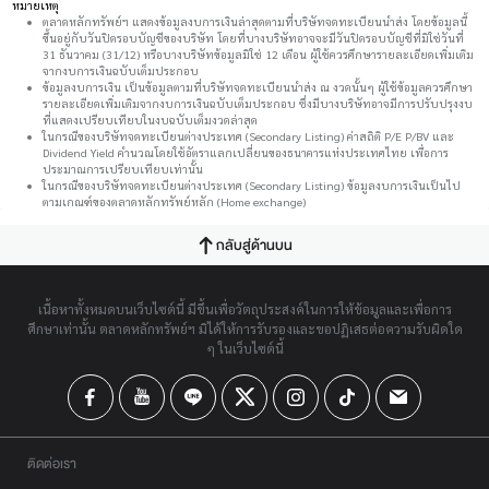
หมายเหตุ
ตลาดหลักทรัพย์ฯ แสดงข้อมูลงบการเงินล่าสุดตามที่บริษัทจดทะเบียนนำส่ง โดยข้อมูลนี้
ขึ้นอยู่กับวันปิดรอบบัญชีของบริษัท โดยที่บางบริษัทอาจจะมีวันปิดรอบบัญชีที่มิใช่วันที่
31 ธันวาคม (31/12) หรือบางบริษัทข้อมูลมิใช่ 12 เดือน ผู้ใช้ควรศึกษารายละเอียดเพิ่มเติม
จากงบการเงินฉบับเต็มประกอบ
ข้อมูลงบการเงิน เป็นข้อมูลตามที่บริษัทจดทะเบียนนำส่ง ณ งวดนั้นๆ ผู้ใช้ข้อมูลควรศึกษา
รายละเอียดเพิ่มเติมจากงบการเงินฉบับเต็มประกอบ ซึ่งมีบางบริษัทอาจมีการปรับปรุงงบ
ที่แสดงเปรียบเทียบในงบฉบับเต็มงวดล่าสุด
ในกรณีของบริษัทจดทะเบียนต่างประเทศ (Secondary Listing) ค่าสถิติ P/E P/BV และ
Dividend Yield คำนวณโดยใช้อัตราแลกเปลี่ยนของธนาคารแห่งประเทศไทย เพื่อการ
ประมาณการเปรียบเทียบเท่านั้น
ในกรณีของบริษัทจดทะเบียนต่างประเทศ (Secondary Listing) ข้อมูลงบการเงินเป็นไป
ตามเกณฑ์ของตลาดหลักทรัพย์หลัก (Home exchange)
กลับสู่ด้านบน
เนื้อหาทั้งหมดบนเว็บไซต์นี้ มีขึ้นเพื่อวัตถุประสงค์ในการให้ข้อมูลและเพื่อการ
ศึกษาเท่านั้น ตลาดหลักทรัพย์ฯ มิได้ให้การรับรองและขอปฏิเสธต่อความรับผิดใด
ๆ ในเว็บไซต์นี้
ติดต่อเรา