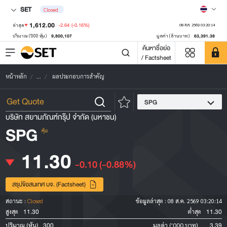
SET
Closed
1,612.00
-2.64
(-0.16%)
ล่าสุด
08 ส.ค. 2569 03:20:14
9,800,107
63,391.38
ปริมาณ ('000 หุ้น)
มูลค่า (ล้านบาท)
ค้นหาชื่อย่อ
/ Factsheet
หน้าหลัก
...
ผลประกอบการสำคัญ
SPG
บริษัท สยามภัณฑ์กรุ๊ป จำกัด (มหาชน)
SPG
หุ้น
11.30
-0.10
(-0.88%)
สรุปข้อสนเทศ บจ. (Factsheet)
สถานะ :
Closed
ข้อมูลล่าสุด :
08 ส.ค. 2569 03:20:14
11.30
11.30
สูงสุด
ต่ำสุด
300
3.39
ปริมาณ (หุ้น)
มูลค่า ('000 บาท)