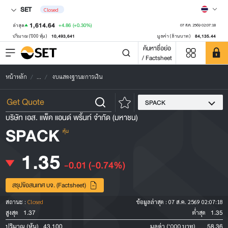
SET
Closed
1,614.64
+4.86
(+0.30%)
ล่าสุด
07 ส.ค. 2569 02:07:18
10,493,641
84,135.44
ปริมาณ ('000 หุ้น)
มูลค่า (ล้านบาท)
ค้นหาชื่อย่อ
/ Factsheet
หน้าหลัก
...
งบแสดงฐานะการเงิน
SPACK
บริษัท เอส. แพ็ค แอนด์ พริ้นท์ จำกัด (มหาชน)
SPACK
หุ้น
1.35
-0.01
(-0.74%)
สรุปข้อสนเทศ บจ. (Factsheet)
สถานะ :
Closed
ข้อมูลล่าสุด :
07 ส.ค. 2569 02:07:18
1.37
1.35
สูงสุด
ต่ำสุด
43,100
58.36
ปริมาณ (หุ้น)
มูลค่า ('000 บาท)