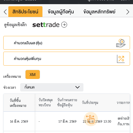
าว
สิทธิประโยชน์
ข้อมูลผู้ถือหุ้น
ข้อมูลหลักทรัพย์
Fac
ดูข้อมูลเชิงลึก
คำนวณปันผล (หุ้น)
คำนวณหุ้นเพิ่มทุน
XM
เครื่องหมาย
ทั้งหมด
ช่วงเวลา
วันปิดสมุด
วันกำหนดราย
วันที่ขึ้น
วันที่ประชุม
วาระการปร
ทะเบียน
ชื่อผู้ถือหุ้น
เครื่องหมาย
งดจ่ายเงิน
16 มี.ค. 2569
-
17 มี.ค. 2569
22 เม.ย. 2569 13:30
กัน,การเป