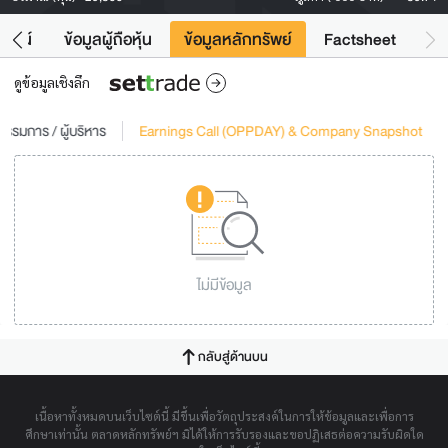
โยชน์
ข้อมูลผู้ถือหุ้น
ข้อมูลหลักทรัพย์
Factsheet
ดูข้อมูลเชิงลึก
รรมการ / ผู้บริหาร
Earnings Call (OPPDAY) & Company Snapshot
ไม่มีข้อมูล
กลับสู่ด้านบน
เนื้อหาทั้งหมดบนเว็บไซต์นี้ มีขึ้นเพื่อวัตถุประสงค์ในการให้ข้อมูลและเพื่อการ
ศึกษาเท่านั้น ตลาดหลักทรัพย์ฯ มิได้ให้การรับรองและขอปฏิเสธต่อความรับผิดใด