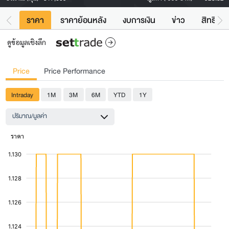
ราคา
ราคาย้อนหลัง
งบการเงิน
ข่าว
สิทธิประ
ดูข้อมูลเชิงลึก
Price
Price Performance
Intraday
1M
3M
6M
YTD
1Y
ปริมาณ/มูลค่า