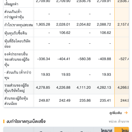
2,709.90
2,709.90
2,636.76
2,709.91
2,636.76
เต็มมูลค่า
ส่วนเกิน(ต่ำ
-
-
-
-
-
กว่า)มูลค่าหุ้น
1,905.28
2,028.01
2,054.82
2,088.72
2,157.69
กำไร(ขาดทุน)สะสม
-
106.62
-
106.62
-
หุ้นทุนรับซื้อคืน
หุ้นที่ถือโดยบริษัท
-
-
-
-
-
ย่อย
องค์ประกอบอื่น
-336.34
-404.41
-580.38
-409.88
-527.46
ของส่วนของผู้ถือ
หุ้น
- ส่วนเกิน (ต่ำกว่า)
19.93
19.93
-
19.93
-
ทุน
รวมส่วนของผู้ถือ
4,278.85
4,226.88
4,111.20
4,282.13
4,266.99
หุ้นบริษัทใหญ่
ส่วนของผู้ถือหุ้น
249.87
242.49
235.86
235.41
244.98
ส่วนน้อย
ดูเพิ่มเติม
งบกำไรขาดทุนเบ็ดเสร็จ
หน่วย: ล้านบาท
ไตรมาส
ไตรมา