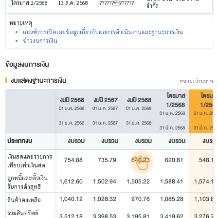
ไตรมาส 2/2568
13 ส.ค. 2568
????????????
จำกัด
หมายเหตุ
เกณฑ์การเปิดเผยข้อมูลเกี่ยวกับผลการดำเนินงานและฐานะการเงิน
ข่าวงบการเงิน
ข้อมูลงบการเงิน
งบแสดงฐานะการเงิน
หน่วย: ล้านบาท
ไตรมาส
ไตรมา
งบปี 2566
งบปี 2567
งบปี 2568
1/2568
1/256
01 ม.ค. 2566
01 ม.ค. 2567
01 ม.ค. 2568
01 ม.ค. 2568
01 ม.ค. 256
-
-
-
-
31 ธ.ค. 2566
31 ธ.ค. 2567
31 ธ.ค. 2568
31 มี.ค. 2568
31 มี.ค. 256
ประเภทงบ
งบรวม
งบรวม
งบรวม
งบรวม
งบรว
เงินสดและรายการ
754.88
735.79
640.23
620.81
548.12
เทียบเท่าเงินสด
ลูกหนี้และตั๋วเงิน
1,612.60
1,502.94
1,505.22
1,588.41
1,574.13
รับการค้าสุทธิ
1,040.12
1,028.32
970.76
1,085.28
1,103.68
สินค้าคงเหลือ
รวมสินทรัพย์
3,512.18
3,398.53
3,195.81
3,419.62
3,276.74