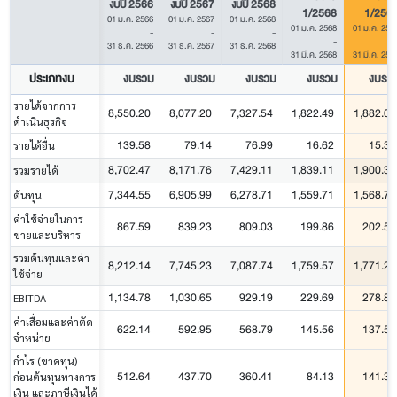
งบปี 2566
งบปี 2567
งบปี 2568
1/2568
1/256
01 ม.ค. 2566
01 ม.ค. 2567
01 ม.ค. 2568
01 ม.ค. 2568
01 ม.ค. 256
-
-
-
-
31 ธ.ค. 2566
31 ธ.ค. 2567
31 ธ.ค. 2568
31 มี.ค. 2568
31 มี.ค. 256
ประเภทงบ
งบรวม
งบรวม
งบรวม
งบรวม
งบรว
รายได้จากการ
8,550.20
8,077.20
7,327.54
1,822.49
1,882.07
ดำเนินธุรกิจ
139.58
79.14
76.99
16.62
15.38
รายได้อื่น
8,702.47
8,171.76
7,429.11
1,839.11
1,900.32
รวมรายได้
7,344.55
6,905.99
6,278.71
1,559.71
1,568.73
ต้นทุน
ค่าใช้จ่ายในการ
867.59
839.23
809.03
199.86
202.50
ขายและบริหาร
รวมต้นทุนและค่า
8,212.14
7,745.23
7,087.74
1,759.57
1,771.23
ใช้จ่าย
1,134.78
1,030.65
929.19
229.69
278.87
EBITDA
ค่าเสื่อมและค่าตัด
622.14
592.95
568.79
145.56
137.50
จำหน่าย
กำไร (ขาดทุน)
512.64
437.70
360.41
84.13
141.38
ก่อนต้นทุนทางการ
เงิน และภาษีเงินได้