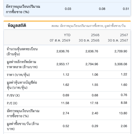
อัตราหมุนเวียนปริมาณ
0.03
0.08
0.51
การซื้อขาย (%)
ข้อมูลสถิติ
สะสม: อัตราหมุนเวียนปริมาณการซื้อขาย, มูลค่าซื้อขาย/วัน
YTD
2568
2567
07 ส.ค. 2569
30 ธ.ค. 2568
30 ธ.ค. 2567
จำนวนหุ้นจดทะเบียน
2,636.76
2,636.76
2,709.90
(ล้านหุ้น)
มูลค่าหลักทรัพย์ตาม
2,953.17
2,794.96
3,306.08
ราคาตลาด (ล้านบาท)
1.22
1.12
1.06
ราคา (บาท/หุ้น)
มูลค่าหุ้นทางบัญชีต่อ
1.62
1.55
1.60
หุ้น (บาท/หุ้น)
0.76
0.69
0.68
P/BV (X)
8.58
11.58
17.18
P/E (X)
อัตราหมุนเวียนปริมาณ
2.74
2.40
13.80
การซื้อขาย (%)
มูลค่าซื้อขาย/วัน (ล้าน
0.52
0.29
2.06
บาท)