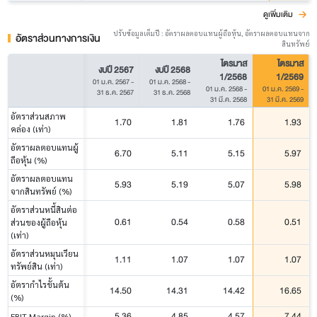
ดูเพิ่มเติม
ปรับข้อมูลเต็มปี : อัตราผลตอบแทนผู้ถือหุ้น, อัตราผลตอบแทนจาก
อัตราส่วนทางการเงิน
สินทรัพย์
ไตรมาส
ไตรมาส
งบปี 2567
งบปี 2568
1/2568
1/2569
01 ม.ค. 2567
-
01 ม.ค. 2568
-
01 ม.ค. 2568
-
01 ม.ค. 2569
-
31 ธ.ค. 2567
31 ธ.ค. 2568
31 มี.ค. 2568
31 มี.ค. 2569
อัตราส่วนสภาพ
1.70
1.81
1.76
1.93
คล่อง (เท่า)
อัตราผลตอบแทนผู้
6.70
5.11
5.15
5.97
ถือหุ้น (%)
อัตราผลตอบแทน
5.93
5.19
5.07
5.98
จากสินทรัพย์ (%)
อัตราส่วนหนี้สินต่อ
0.61
0.54
0.58
0.51
ส่วนของผู้ถือหุ้น
(เท่า)
อัตราส่วนหมุนเวียน
1.11
1.07
1.07
1.07
ทรัพย์สิน (เท่า)
อัตรากำไรขั้นต้น
14.50
14.31
14.42
16.65
(%)
5.36
4.85
4.57
7.44
EBIT Margin (%)