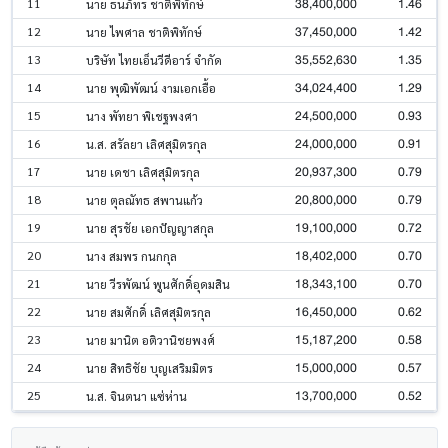
38,400,000
1.46
11
นาย ธนภัทร ชาติพิทักษ์
37,450,000
1.42
12
นาย ไพศาล ชาติพิทักษ์
35,552,630
1.35
13
บริษัท ไทยเอ็นวีดีอาร์ จำกัด
34,024,400
1.29
14
นาย พุฒิพัฒน์ งามเอกเอื้อ
24,500,000
0.93
15
นาง พัทยา พิเชฐพงศา
24,000,000
0.91
16
น.ส. สรัลยา เลิศสุมิตรกุล
20,937,300
0.79
17
นาย เดชา เลิศสุมิตรกุล
20,800,000
0.79
18
นาย ตุลณัทธ สพานแก้ว
19,100,000
0.72
19
นาย สุรชัย เอกปัญญาสกุล
18,402,000
0.70
20
นาง สมพร กนกกุล
18,343,100
0.70
21
นาย วีรพัฒน์ พูนศักดิ์อุดมสิน
16,450,000
0.62
22
นาย สมศักดิ์ เลิศสุมิตรกุล
15,187,200
0.58
23
นาย มานิต อติวานิชยพงศ์
15,000,000
0.57
24
นาย สิทธิชัย บุญเสริมมิตร
13,700,000
0.52
25
น.ส. จินตนา แซ่ห่าน