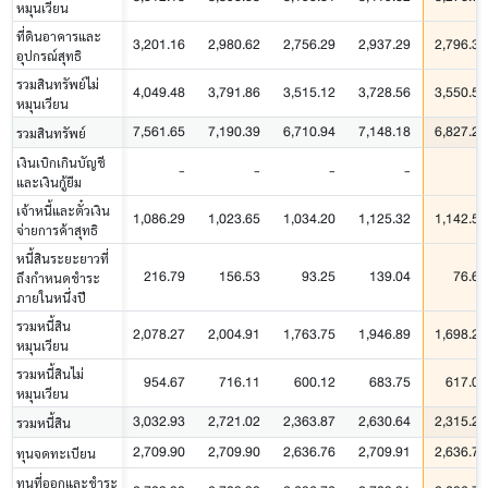
หมุนเวียน
ที่ดินอาคารและ
3,201.16
2,980.62
2,756.29
2,937.29
2,796.33
อุปกรณ์สุทธิ
รวมสินทรัพย์ไม่
4,049.48
3,791.86
3,515.12
3,728.56
3,550.52
หมุนเวียน
7,561.65
7,190.39
6,710.94
7,148.18
6,827.26
รวมสินทรัพย์
เงินเบิกเกินบัญชี
-
-
-
-
-
และเงินกู้ยืม
เจ้าหนี้และตั๋วเงิน
1,086.29
1,023.65
1,034.20
1,125.32
1,142.50
จ่ายการค้าสุทธิ
หนี้สินระยะยาวที่
216.79
156.53
93.25
139.04
76.67
ถึงกำหนดชำระ
ภายในหนึ่งปี
รวมหนี้สิน
2,078.27
2,004.91
1,763.75
1,946.89
1,698.22
หมุนเวียน
รวมหนี้สินไม่
954.67
716.11
600.12
683.75
617.07
หมุนเวียน
3,032.93
2,721.02
2,363.87
2,630.64
2,315.29
รวมหนี้สิน
2,709.90
2,709.90
2,636.76
2,709.91
2,636.76
ทุนจดทะเบียน
ทุนที่ออกและชำระ