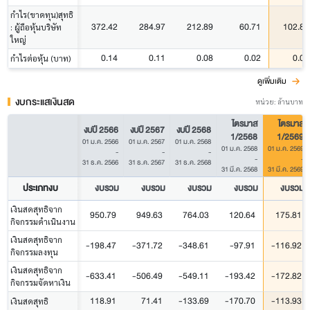
กำไร(ขาดทุน)สุทธิ
372.42
284.97
212.89
60.71
102.88
: ผู้ถือหุ้นบริษัท
ใหญ่
0.14
0.11
0.08
0.02
0.04
กำไรต่อหุ้น (บาท)
ดูเพิ่มเติม
งบกระแสเงินสด
หน่วย: ล้านบาท
ไตรมาส
ไตรมาส
งบปี 2566
งบปี 2567
งบปี 2568
1/2568
1/2569
01 ม.ค. 2566
01 ม.ค. 2567
01 ม.ค. 2568
01 ม.ค. 2568
01 ม.ค. 2569
-
-
-
-
-
31 ธ.ค. 2566
31 ธ.ค. 2567
31 ธ.ค. 2568
31 มี.ค. 2568
31 มี.ค. 2569
ประเภทงบ
งบรวม
งบรวม
งบรวม
งบรวม
งบรวม
เงินสดสุทธิจาก
950.79
949.63
764.03
120.64
175.81
กิจกรรมดำเนินงาน
เงินสดสุทธิจาก
-198.47
-371.72
-348.61
-97.91
-116.92
กิจกรรมลงทุน
เงินสดสุทธิจาก
-633.41
-506.49
-549.11
-193.42
-172.82
กิจกรรมจัดหาเงิน
118.91
71.41
-133.69
-170.70
-113.93
เงินสดสุทธิ