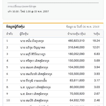
การเปลี่ยนแปลงพาร์ล่าสุด
เก่า 10.00 : ใหม่ 1.00 @ 15 พ.ค. 2557
ข้อมูลผู้ถือหุ้น
ข้อมูล ณ วันที่ 06 พ.ค. 2569
ลำดับ
ผู้ถือหุ้น
จำนวนหุ้น (หุ้น)
%หุ้น
480,823,510
18.24
1
นาย สนั่น อังอุบลกุล
316,646,000
12.01
2
นาย อภิรุม ปัญญาพล
180,052,090
6.83
3
นาง มยุรี ศิริวัจนางกูร
150,000,000
5.69
4
นาง ศรีสุดา เลิศสุมิตรกุล
104,000,000
3.94
5
นาย สมยศ เลิศสุมิตรกุล
103,500,000
3.93
6
นาย สมเกียรติ เลิศสุมิตรกุล
83,611,600
3.17
7
นาย ธีรวุฒิ งามเอกเอื้อ
80,000,000
3.03
8
น.ส. บุญนภา เลิศสุมิตรกุล
70,500,920
2.67
9
น.ส. มิตดา เลิศสุมิตรกุล
64,932,700
2.46
10
นาย สมบัติ เลิศสุมิตรกุล