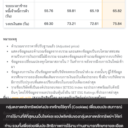
ระยะเวลาชำระ
55.76
59.81
65.19
65.82
หนี้เจ้าหนี้การค้า
(วัน)
69.30
73.21
72.61
75.84
วงจรเงินสด (วัน)
หมายเหตุ
คำนวณจากราคาที่ปรับฐานแล้ว (Adjusted price)
แสดงข้อมูลและคำนวณข้อมูลจากงบรวม และแสดงข้อมูลเป็นงบไตรมาสสะสม
ตามปีงบการเงิน(กรณีไม่มีงบรวม จะแสดงข้อมูลและคำนวณข้อมูลจากงบบริษัท)
ข้อมูลจะเปลี่ยนแปลงทุกไตรมาสภายใน 7 วันทำการ หลังจากมีงบการเงินใหม่เข้า
มา
ข้อมูลงบการเงิน เป็นข้อมูลตามที่บริษัทจดทะเบียนนำส่ง ณ งวดนั้นๆ ผู้ใช้ข้อมูล
ควรศึกษารายละเอียดเพิ่มเติมจากงบการเงินฉบับเต็มประกอบ ซึ่งมีบางบริษัทอาจ
มีการปรับปรุงงบที่แสดงเปรียบเทียบในงบฉบับเต็มงวดล่าสุด
รายชื่อบริษัทที่เป็นองค์ประกอบของ SETESG Index จะประกาศพร้อมกับดัชนี
อื่นๆ โดยใช้ข้อมูลจากผลประเมินหุ้นยั่งยืน SET ESG Ratings ที่ประกาศล่าสุด
ที่มา :
www.set.or.th
(สงวนลิขสิทธิ์โดย ตลาดหลักทรัพย์แห่งประเทศไทย)
กลุ่มตลาดหลักทรัพย์แห่งประเทศไทยใช้คุกกี้ (Cookies) เพื่อมอบประสบการณ์
ข้อมูลและเนื้อหาที่ได้จัดทำขึ้นนี้มีวัตถุประสงค์เพื่อการให้ข้อมูลของบริษัทจดทะเบียนและ
การใช้งานที่ดีที่สุดบนเว็บไซต์และแอปพลิเคชันของกลุ่มตลาดหลักทรัพย์ฯ ให้แก่
เพื่อการศึกษาเท่านั้น มิได้มุ่งหมายเพื่อให้คำแนะนำหรือข้อเสนอแนะใด ๆ เกี่ยวกับหลัก
ท่าน รวมทั้งเพื่อช่วยเพิ่มประสิทธิภาพการใช้งาน ท่านสามารถศึกษารายละเอียด
ทรัพย์ โดยตลาดหลักทรัพย์แห่งประเทศไทยมิได้รับรองความถูกต้องเหมาะสมและครบถ้วน