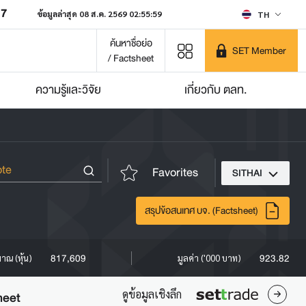
07
ข้อมูลล่าสุด 08 ส.ค. 2569 02:55:59
TH
ค้นหาชื่อย่อ
SET Member
/ Factsheet
ความรู้และวิจัย
เกี่ยวกับ ตลท.
Favorites
SITHAI
สรุปข้อสนเทศ บจ. (Factsheet)
817,609
923.82
มาณ (หุ้น)
มูลค่า ('000 บาท)
ดูข้อมูลเชิงลึก
heet