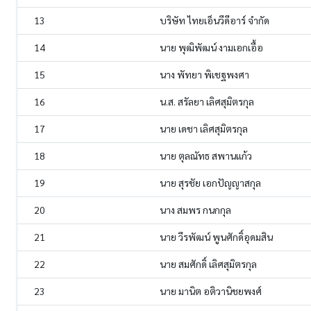
13
บริษัท ไทยเอ็นวีดีอาร์ จำกัด
14
นาย พุฒิพัฒน์ งามเอกเอื้อ
15
นาง พัทยา พิเชฐพงศา
16
น.ส. สรัลยา เลิศสุมิตรกุล
17
นาย เดชา เลิศสุมิตรกุล
18
นาย ตุลณัทธ สพานแก้ว
19
นาย สุรชัย เอกปัญญาสกุล
20
นาง สมพร กนกกุล
21
นาย วีรพัฒน์ พูนศักดิ์อุดมสิน
22
นาย สมศักดิ์ เลิศสุมิตรกุล
23
นาย มานิต อติวานิชยพงศ์