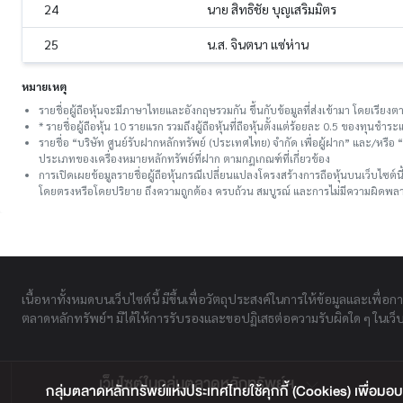
24
นาย สิทธิชัย บุญเสริมมิตร
25
น.ส. จินตนา แซ่ห่าน
หมายเหตุ
รายชื่อผู้ถือหุ้นจะมีภาษาไทยและอังกฤษรวมกัน ขึ้นกับข้อมูลที่ส่งเข้ามา โดยเรี
* รายชื่อผู้ถือหุ้น 10 รายแรก รวมถึงผู้ถือหุ้นที่ถือหุ้นตั้งแต่ร้อยละ 0.5 ของทุนชํ
รายชื่อ “บริษัท ศูนย์รับฝากหลักทรัพย์ (ประเทศไทย) จำกัด เพื่อผู้ฝาก” และ/หรื
ประเภทของเครื่องหมายหลักทรัพย์ที่ฝาก ตามกฎเกณฑ์ที่เกี่ยวข้อง
การเปิดเผยข้อมูลรายชื่อผู้ถือหุ้นกรณีเปลี่ยนแปลงโครงสร้างการถือหุ้นบนเว็บไซต์น
โดยตรงหรือโดยปริยาย ถึงความถูกต้อง ครบถ้วน สมบูรณ์ และการไม่มีความผิดพลาด
เนื้อหาทั้งหมดบนเว็บไซต์นี้ มีขึ้นเพื่อวัตถุประสงค์ในการให้ข้อมูลและเพื่อก
ตลาดหลักทรัพย์ฯ มิได้ให้การรับรองและขอปฏิเสธต่อความรับผิดใด ๆ ในเว็บไ
เว็บไซต์ในกลุ่มตลาดหลักทรัพย์ฯ
กลุ่มตลาดหลักทรัพย์แห่งประเทศไทยใช้คุกกี้ (Cookies) เพื่อมอบ