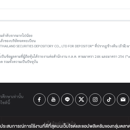
ยงตามลำดับจากมากไปน้อย
าระแล้วของบริษัทจดทะเบียน
อ “THAILAND SECURITIES DEPOSITORY CO., LTD FOR DEPOSITOR” ที่ปรากฏข้างต้น (ถ้ามี) มา
ี้เป็นข้อมูลตามที่ผู้ถือหุ้นได้รายงานต่อสำนักงาน ก.ล.ต. ตามมาตรา 246 และมาตรา 256 (“as 
 รวมทั้งความเป็นปัจจุบัน
ารศึกษาเท่านั้น
ซต์นี้
เว็บไซต์น่าสนใจ
ประสบการณ์การใช้งานที่ดีที่สุดบนเว็บไซต์และแอปพลิเคชันของกลุ่มตลาดหลั