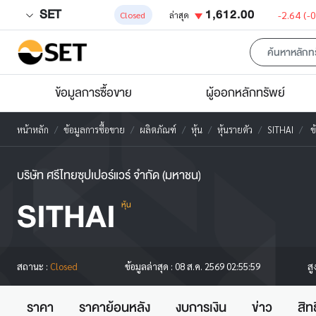
SET
1,612.00
-2.64
(-
Closed
ล่าสุด
ข้อมูลการซื้อขาย
ผู้ออกหลักทรัพย์
หน้าหลัก
ข้อมูลการซื้อขาย
ผลิตภัณฑ์
หุ้น
หุ้นรายตัว
SITHAI
ข้
บริษัท ศรีไทยซุปเปอร์แวร์ จำกัด (มหาชน)
SITHAI
หุ้น
สู
สถานะ :
Closed
ข้อมูลล่าสุด :
08 ส.ค. 2569 02:55:59
ราคา
ราคาย้อนหลัง
งบการเงิน
ข่าว
สิท