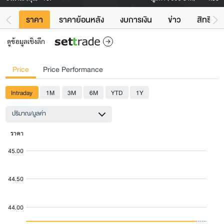
ราคา
ราคาย้อนหลัง
งบการเงิน
ข่าว
สิทธิประ
ดูข้อมูลเชิงลึก
Price
Price Performance
Intraday
1M
3M
6M
YTD
1Y
ปริมาณ/มูลค่า