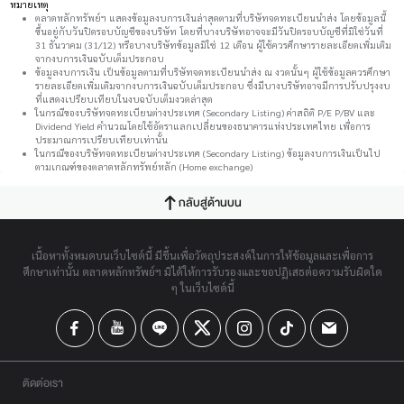
หมายเหตุ
ตลาดหลักทรัพย์ฯ แสดงข้อมูลงบการเงินล่าสุดตามที่บริษัทจดทะเบียนนำส่ง โดยข้อมูลนี้
ขึ้นอยู่กับวันปิดรอบบัญชีของบริษัท โดยที่บางบริษัทอาจจะมีวันปิดรอบบัญชีที่มิใช่วันที่
31 ธันวาคม (31/12) หรือบางบริษัทข้อมูลมิใช่ 12 เดือน ผู้ใช้ควรศึกษารายละเอียดเพิ่มเติม
จากงบการเงินฉบับเต็มประกอบ
ข้อมูลงบการเงิน เป็นข้อมูลตามที่บริษัทจดทะเบียนนำส่ง ณ งวดนั้นๆ ผู้ใช้ข้อมูลควรศึกษา
รายละเอียดเพิ่มเติมจากงบการเงินฉบับเต็มประกอบ ซึ่งมีบางบริษัทอาจมีการปรับปรุงงบ
ที่แสดงเปรียบเทียบในงบฉบับเต็มงวดล่าสุด
ในกรณีของบริษัทจดทะเบียนต่างประเทศ (Secondary Listing) ค่าสถิติ P/E P/BV และ
Dividend Yield คำนวณโดยใช้อัตราแลกเปลี่ยนของธนาคารแห่งประเทศไทย เพื่อการ
ประมาณการเปรียบเทียบเท่านั้น
ในกรณีของบริษัทจดทะเบียนต่างประเทศ (Secondary Listing) ข้อมูลงบการเงินเป็นไป
ตามเกณฑ์ของตลาดหลักทรัพย์หลัก (Home exchange)
กลับสู่ด้านบน
เนื้อหาทั้งหมดบนเว็บไซต์นี้ มีขึ้นเพื่อวัตถุประสงค์ในการให้ข้อมูลและเพื่อการ
ศึกษาเท่านั้น ตลาดหลักทรัพย์ฯ มิได้ให้การรับรองและขอปฏิเสธต่อความรับผิดใด
ๆ ในเว็บไซต์นี้
ติดต่อเรา