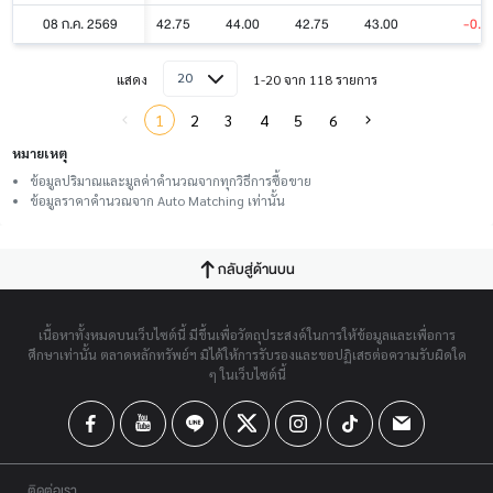
08 ก.ค. 2569
42.75
44.00
42.75
43.00
-0.2
20
แสดง
1-20 จาก 118 รายการ
1
2
3
4
5
6
หมายเหตุ
ข้อมูลปริมาณและมูลค่าคำนวณจากทุกวิธีการซื้อขาย
ข้อมูลราคาคำนวณจาก Auto Matching เท่านั้น
กลับสู่ด้านบน
เนื้อหาทั้งหมดบนเว็บไซต์นี้ มีขึ้นเพื่อวัตถุประสงค์ในการให้ข้อมูลและเพื่อการ
ศึกษาเท่านั้น ตลาดหลักทรัพย์ฯ มิได้ให้การรับรองและขอปฏิเสธต่อความรับผิดใด
ๆ ในเว็บไซต์นี้
ติดต่อเรา