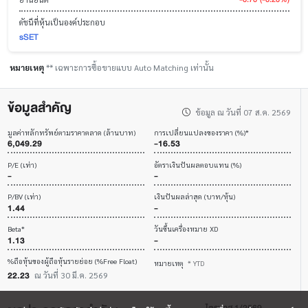
ดัชนีที่หุ้นเป็นองค์ประกอบ
sSET
หมายเหตุ
** เฉพาะการซื้อขายแบบ Auto Matching เท่านั้น
ข้อมูลสำคัญ
ข้อมูล ณ วันที่ 07 ส.ค. 2569
มูลค่าหลักทรัพย์ตามราคาตลาด (ล้านบาท)
การเปลี่ยนแปลงของราคา (%)*
6,049.29
-16.53
P/E (เท่า)
อัตราเงินปันผลตอบแทน (%)
-
-
P/BV (เท่า)
เงินปันผลล่าสุด (บาท/หุ้น)
1.44
-
Beta*
วันขึ้นเครื่องหมาย XD
1.13
-
%ถือหุ้นของผู้ถือหุ้นรายย่อย (%Free Float)
หมายเหตุ
* YTD
22.23
ณ วันที่ 30 มี.ค. 2569
ไตรมาส 1/2569