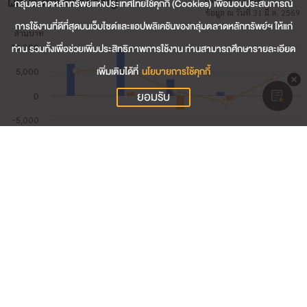
ผลประกอบการสำคัญ
กลุ่มตลาดหลักทรัพย์แห่งประเทศไทยใช้คุกกี้ (Cookies) เพื่อมอบประสบการณ์
ข้อมูล ณ วันที่ 31 มี.ค. 2569
การใช้งานที่ดีที่สุดบนเว็บไซต์และแอปพลิเคชันของกลุ่มตลาดหลักทรัพย์ฯ ให้แก่
ท่าน รวมทั้งเพื่อช่วยเพิ่มประสิทธิภาพการใช้งาน ท่านสามารถศึกษารายละเอียด
เพิ่มเติมได้ที่
นโยบายการใช้คุกกี้
ยอมรับ
353.37
รายได้รวม (ล้านบาท)
-86.22
กำไรสุทธิ (ล้านบาท)
-23.46
อัตรากำไรสุทธิ (%)