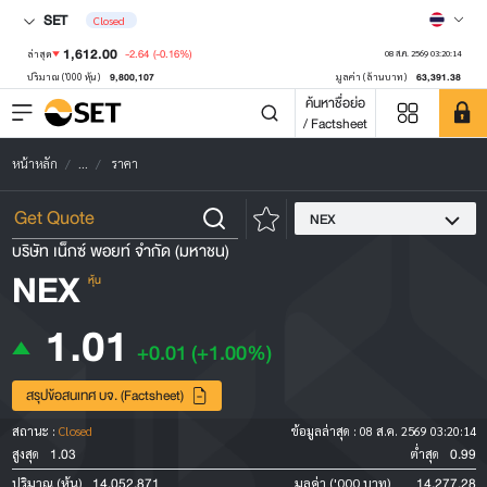
SET
Closed
1,612.00
-2.64
(-0.16%)
ล่าสุด
08 ส.ค. 2569 03:20:14
9,800,107
63,391.38
ปริมาณ ('000 หุ้น)
มูลค่า (ล้านบาท)
ค้นหาชื่อย่อ
/ Factsheet
หน้าหลัก
...
ราคา
NEX
บริษัท เน็กซ์ พอยท์ จำกัด (มหาชน)
NEX
หุ้น
1.01
+0.01
(+1.00%)
สรุปข้อสนเทศ บจ. (Factsheet)
สถานะ :
Closed
ข้อมูลล่าสุด :
08 ส.ค. 2569 03:20:14
1.03
0.99
สูงสุด
ต่ำสุด
14,052,871
14,277.28
ปริมาณ (หุ้น)
มูลค่า ('000 บาท)