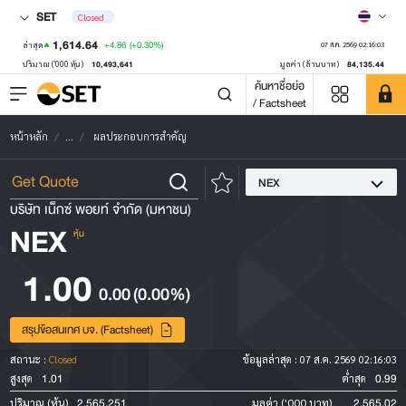
SET
Closed
1,614.64
+4.86
(+0.30%)
ล่าสุด
07 ส.ค. 2569 02:16:03
10,493,641
84,135.44
ปริมาณ ('000 หุ้น)
มูลค่า (ล้านบาท)
ค้นหาชื่อย่อ
/ Factsheet
หน้าหลัก
...
ผลประกอบการสำคัญ
NEX
บริษัท เน็กซ์ พอยท์ จำกัด (มหาชน)
NEX
หุ้น
1.00
0.00
(0.00%)
สรุปข้อสนเทศ บจ. (Factsheet)
สถานะ :
Closed
ข้อมูลล่าสุด :
07 ส.ค. 2569 02:16:03
1.01
0.99
สูงสุด
ต่ำสุด
2,565,251
2,565.02
ปริมาณ (หุ้น)
มูลค่า ('000 บาท)