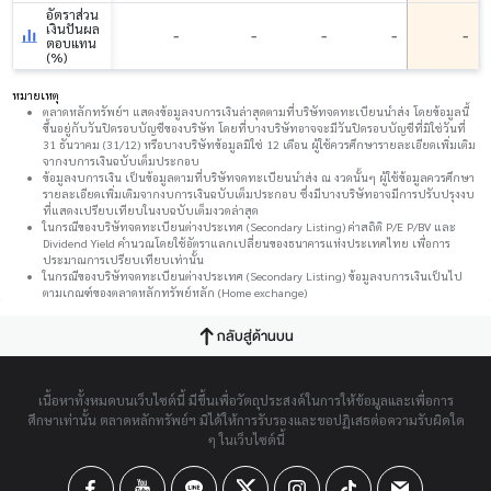
อัตราส่วน
เงินปันผล
-
-
-
-
-
ตอบแทน
(%)
หมายเหตุ
ตลาดหลักทรัพย์ฯ แสดงข้อมูลงบการเงินล่าสุดตามที่บริษัทจดทะเบียนนำส่ง โดยข้อมูลนี้
ขึ้นอยู่กับวันปิดรอบบัญชีของบริษัท โดยที่บางบริษัทอาจจะมีวันปิดรอบบัญชีที่มิใช่วันที่
31 ธันวาคม (31/12) หรือบางบริษัทข้อมูลมิใช่ 12 เดือน ผู้ใช้ควรศึกษารายละเอียดเพิ่มเติม
จากงบการเงินฉบับเต็มประกอบ
ข้อมูลงบการเงิน เป็นข้อมูลตามที่บริษัทจดทะเบียนนำส่ง ณ งวดนั้นๆ ผู้ใช้ข้อมูลควรศึกษา
รายละเอียดเพิ่มเติมจากงบการเงินฉบับเต็มประกอบ ซึ่งมีบางบริษัทอาจมีการปรับปรุงงบ
ที่แสดงเปรียบเทียบในงบฉบับเต็มงวดล่าสุด
ในกรณีของบริษัทจดทะเบียนต่างประเทศ (Secondary Listing) ค่าสถิติ P/E P/BV และ
Dividend Yield คำนวณโดยใช้อัตราแลกเปลี่ยนของธนาคารแห่งประเทศไทย เพื่อการ
ประมาณการเปรียบเทียบเท่านั้น
ในกรณีของบริษัทจดทะเบียนต่างประเทศ (Secondary Listing) ข้อมูลงบการเงินเป็นไป
ตามเกณฑ์ของตลาดหลักทรัพย์หลัก (Home exchange)
กลับสู่ด้านบน
เนื้อหาทั้งหมดบนเว็บไซต์นี้ มีขึ้นเพื่อวัตถุประสงค์ในการให้ข้อมูลและเพื่อการ
ศึกษาเท่านั้น ตลาดหลักทรัพย์ฯ มิได้ให้การรับรองและขอปฏิเสธต่อความรับผิดใด
ๆ ในเว็บไซต์นี้