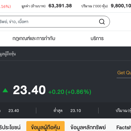
63,391.38
9,800,1
0.16%)
มูลค่า (ล้านบาท)
ปริมาณ ('000 หุ้น)
กฎเกณฑ์และการกำกับ
บริการ
ูลผู้ถือหุ้น
23.40
+0.20
(+0.86%)
23.40
23.10
ด
ต่ำสุด
ปริมาณ (ห
ธิประโยชน์
ข้อมูลผู้ถือหุ้น
ข้อมูลหลักทรัพย์
Facts