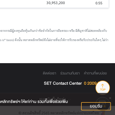
30,953,200
0.55
จากกรณีผู้ลงทุนถือหุ้นเกินกว่าข้อจำกัดในการถือครอง หรือ มีสัญชาติไม่สอดคล้องกับ
is” basis) ดังนั้น ตลาดหลักทรัพย์จึงไม่อาจที่จะให้การรับรองหรือรับประกันใดๆ ไม่ว่า
ติดต่อเรา
ร่วมงานกับเรา
คำถามที่พบบ่อย
SET Contact Center
0 2009 9999
TOP
แผนผังเว็บไซต์
กทรัพย์ฯ ให้แก่ท่าน รวมทั้งเพื่อช่วยเพิ่ม
ยอมรับ
© สงวนลิขสิทธิ์ 2565 ตลาดหลักทรัพย์แห่งประเทศไทย