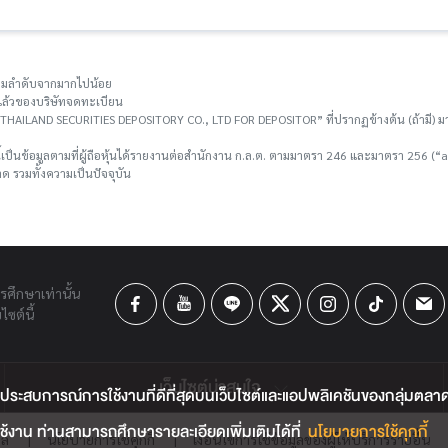
ยงตามลำดับจากมากไปน้อย
าระแล้วของบริษัทจดทะเบียน
อ “THAILAND SECURITIES DEPOSITORY CO., LTD FOR DEPOSITOR” ที่ปรากฏข้างต้น (ถ้ามี) มา
ี้เป็นข้อมูลตามที่ผู้ถือหุ้นได้รายงานต่อสำนักงาน ก.ล.ต. ตามมาตรา 246 และมาตรา 256 (“as 
 รวมทั้งความเป็นปัจจุบัน
ารศึกษาเท่านั้น
ซต์นี้
เว็บไซต์น่าสนใจ
ประสบการณ์การใช้งานที่ดีที่สุดบนเว็บไซต์และแอปพลิเคชันของกลุ่มตลาดหลั
้งาน ท่านสามารถศึกษารายละเอียดเพิ่มเติมได้ที่
นโยบายการใช้คุกกี้
คล
|
นโยบายการใช้คุกกี้
|
เงื่อนไขการใช้ข้อมูลของผู้ให้บริการรายอื่น