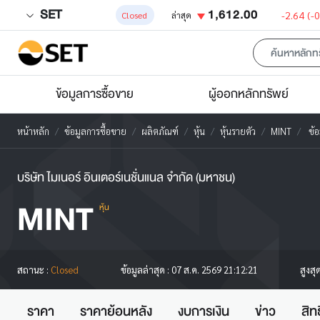
SET
1,612.00
-2.64
(-
Closed
ล่าสุด
ข้อมูลการซื้อขาย
ผู้ออกหลักทรัพย์
หน้าหลัก
ข้อมูลการซื้อขาย
ผลิตภัณฑ์
หุ้น
หุ้นรายตัว
MINT
ข้อม
บริษัท ไมเนอร์ อินเตอร์เนชั่นแนล จำกัด (มหาชน)
MINT
หุ้น
สูงสุ
สถานะ :
Closed
ข้อมูลล่าสุด :
07 ส.ค. 2569 21:12:21
ราคา
ราคาย้อนหลัง
งบการเงิน
ข่าว
สิท