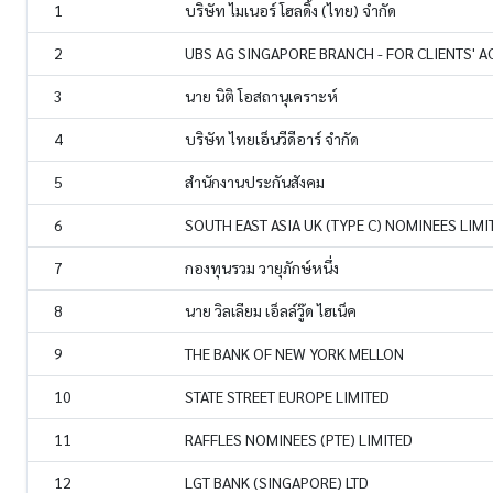
1
บริษัท ไมเนอร์ โฮลดิ้ง (ไทย) จำกัด
2
UBS AG SINGAPORE BRANCH - FOR CLIENTS' 
3
นาย นิติ โอสถานุเคราะห์
4
บริษัท ไทยเอ็นวีดีอาร์ จำกัด
5
สำนักงานประกันสังคม
6
SOUTH EAST ASIA UK (TYPE C) NOMINEES LIMI
7
กองทุนรวม วายุภักษ์หนึ่ง
8
นาย วิลเลียม เอ็ลล์วู๊ด ไฮเน็ค
9
THE BANK OF NEW YORK MELLON
10
STATE STREET EUROPE LIMITED
11
RAFFLES NOMINEES (PTE) LIMITED
12
LGT BANK (SINGAPORE) LTD