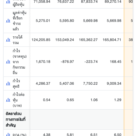
71,058.94
76,637.22
87,833.74
89,270.14
90,
ผู้ถือหุ้น
มูลค่าหุ้น
ที่เรียก
5,275.01
5,595.80
5,669.98
5,669.98
5,
ชำระ
แล้ว
รายได้
124,205.85
153,049.24
165,362.27
165,804.71
38,
รวม
กำไร
(ขาดทุน)
1,670.18
-876.97
-223.74
168.45
1,
จาก
กิจกรรม
อื่น
กำไร
4,286.37
5,407.06
7,750.22
9,009.34
6
สุทธิ
กำไรต่อ
0.54
0.65
1.06
1.29
หุ้น
(บาท)
อัตราส่วน
ทางการเงินที่
สำคัญ
4.38
5.81
6.51
6.50
ROA (%)