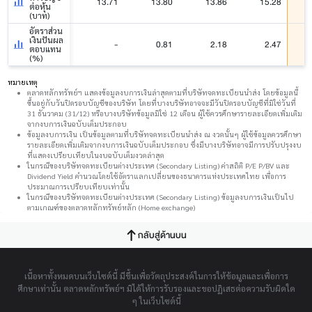
13.71
13.80
13.86
15.28
ต่อหุ้น
(บาท)
อัตราส่วน
เงินปันผล
-
0.81
2.18
2.47
ตอบแทน
(%)
หมายเหตุ
ตลาดหลักทรัพย์ฯ แสดงข้อมูลงบการเงินล่าสุดตามที่บริษัทจดทะเบียนนำส่ง โดยข้อมูลนี้
ขึ้นอยู่กับวันปิดรอบบัญชีของบริษัท โดยที่บางบริษัทอาจจะมีวันปิดรอบบัญชีที่มิใช่วันที่
31 ธันวาคม (31/12) หรือบางบริษัทข้อมูลมิใช่ 12 เดือน ผู้ใช้ควรศึกษารายละเอียดเพิ่มเติม
จากงบการเงินฉบับเต็มประกอบ
ข้อมูลงบการเงิน เป็นข้อมูลตามที่บริษัทจดทะเบียนนำส่ง ณ งวดนั้นๆ ผู้ใช้ข้อมูลควรศึกษา
รายละเอียดเพิ่มเติมจากงบการเงินฉบับเต็มประกอบ ซึ่งมีบางบริษัทอาจมีการปรับปรุงงบ
ที่แสดงเปรียบเทียบในงบฉบับเต็มงวดล่าสุด
ในกรณีของบริษัทจดทะเบียนต่างประเทศ (Secondary Listing) ค่าสถิติ P/E P/BV และ
Dividend Yield คำนวณโดยใช้อัตราแลกเปลี่ยนของธนาคารแห่งประเทศไทย เพื่อการ
ประมาณการเปรียบเทียบเท่านั้น
ในกรณีของบริษัทจดทะเบียนต่างประเทศ (Secondary Listing) ข้อมูลงบการเงินเป็นไป
ตามเกณฑ์ของตลาดหลักทรัพย์หลัก (Home exchange)
กลับสู่ด้านบน
เนื้อหาทั้งหมดบนเว็บไซต์นี้ มีขึ้นเพื่อวัตถุประสงค์ในการให้ข้อมูลและเพื่อการ
ศึกษาเท่านั้น ตลาดหลักทรัพย์ฯ มิได้ให้การรับรองและขอปฏิเสธต่อความรับผิดใด
ๆ ในเว็บไซต์นี้