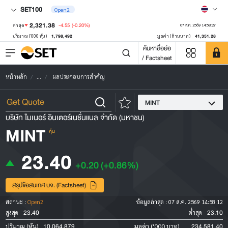
SET100
Open2
2,321.38
-4.55
(-0.20%)
ล่าสุด
07 ส.ค. 2569 14:58:27
1,798,492
41,351.28
ปริมาณ ('000 หุ้น)
มูลค่า (ล้านบาท)
ค้นหาชื่อย่อ
/ Factsheet
หน้าหลัก
...
ผลประกอบการสำคัญ
MINT
บริษัท ไมเนอร์ อินเตอร์เนชั่นแนล จำกัด (มหาชน)
MINT
หุ้น
23.40
+0.20
(+0.86%)
สรุปข้อสนเทศ บจ. (Factsheet)
สถานะ :
Open2
ข้อมูลล่าสุด :
07 ส.ค. 2569 14:58:12
23.40
23.10
สูงสุด
ต่ำสุด
10,064,879
234,581.40
ปริมาณ (หุ้น)
มูลค่า ('000 บาท)