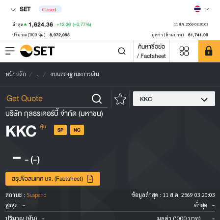
SET
Closed
1,624.36
+12.36
(+0.77%)
ล่าสุด
11 ส.ค. 2569 03:20:03
8,972,098
61,741.00
ปริมาณ ('000 หุ้น)
มูลค่า (ล้านบาท)
ค้นหาชื่อย่อ
/ Factsheet
หน้าหลัก
...
งบแสดงฐานะการเงิน
KKC
บริษัท กุลธรเคอร์บี้ จำกัด (มหาชน)
KKC
หุ้น
SP
NC
-
-
(-)
สรุปข้อสนเทศ บจ. (Factsheet)
สถานะ :
Suspend
ข้อมูลล่าสุด :
11 ส.ค. 2569 03:20:03
-
-
สูงสุด
ต่ำสุด
-
-
ปริมาณ (หุ้น)
มูลค่า ('000 บาท)