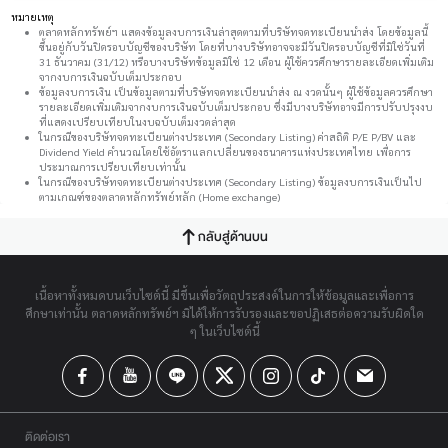
หมายเหตุ
ตลาดหลักทรัพย์ฯ แสดงข้อมูลงบการเงินล่าสุดตามที่บริษัทจดทะเบียนนำส่ง โดยข้อมูลนี้
ขึ้นอยู่กับวันปิดรอบบัญชีของบริษัท โดยที่บางบริษัทอาจจะมีวันปิดรอบบัญชีที่มิใช่วันที่
31 ธันวาคม (31/12) หรือบางบริษัทข้อมูลมิใช่ 12 เดือน ผู้ใช้ควรศึกษารายละเอียดเพิ่มเติม
จากงบการเงินฉบับเต็มประกอบ
ข้อมูลงบการเงิน เป็นข้อมูลตามที่บริษัทจดทะเบียนนำส่ง ณ งวดนั้นๆ ผู้ใช้ข้อมูลควรศึกษา
รายละเอียดเพิ่มเติมจากงบการเงินฉบับเต็มประกอบ ซึ่งมีบางบริษัทอาจมีการปรับปรุงงบ
ที่แสดงเปรียบเทียบในงบฉบับเต็มงวดล่าสุด
ในกรณีของบริษัทจดทะเบียนต่างประเทศ (Secondary Listing) ค่าสถิติ P/E P/BV และ
Dividend Yield คำนวณโดยใช้อัตราแลกเปลี่ยนของธนาคารแห่งประเทศไทย เพื่อการ
ประมาณการเปรียบเทียบเท่านั้น
ในกรณีของบริษัทจดทะเบียนต่างประเทศ (Secondary Listing) ข้อมูลงบการเงินเป็นไป
ตามเกณฑ์ของตลาดหลักทรัพย์หลัก (Home exchange)
กลับสู่ด้านบน
เนื้อหาทั้งหมดบนเว็บไซต์นี้ มีขึ้นเพื่อวัตถุประสงค์ในการให้ข้อมูลและเพื่อการ
ศึกษาเท่านั้น ตลาดหลักทรัพย์ฯ มิได้ให้การรับรองและขอปฏิเสธต่อความรับผิดใด
ๆ ในเว็บไซต์นี้
ติดต่อเรา