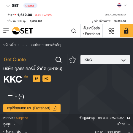
SET
Closed
1,612.00
-2.64
(-0.16%)
ล่าสุด
08 ส.ค. 2569 03:20:14
9,800,107
63,391.38
ปริมาณ ('000 หุ้น)
มูลค่า (ล้านบาท)
ค้นหาชื่อย่อ
/ Factsheet
หน้าหลัก
...
ผลประกอบการสำคัญ
KKC
บริษัท กุลธรเคอร์บี้ จำกัด (มหาชน)
KKC
หุ้น
SP
NC
-
-
(-)
สรุปข้อสนเทศ บจ. (Factsheet)
สถานะ :
Suspend
ข้อมูลล่าสุด :
08 ส.ค. 2569 03:20:14
-
-
สูงสุด
ต่ำสุด
-
-
ปริมาณ (หุ้น)
มูลค่า ('000 บาท)