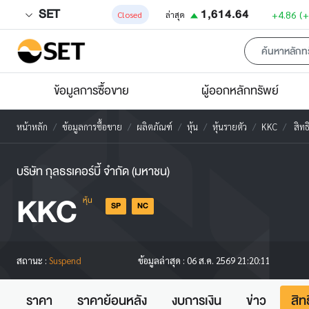
SET
1,614.64
+4.86
(
Closed
ล่าสุด
ข้อมูลการซื้อขาย
ผู้ออกหลักทรัพย์
หน้าหลัก
ข้อมูลการซื้อขาย
ผลิตภัณฑ์
หุ้น
หุ้นรายตัว
KKC
สิทธ
บริษัท กุลธรเคอร์บี้ จำกัด (มหาชน)
KKC
หุ้น
SP
NC
สถานะ :
Suspend
ข้อมูลล่าสุด :
06 ส.ค. 2569 21:20:11
ราคา
ราคาย้อนหลัง
งบการเงิน
ข่าว
สิท