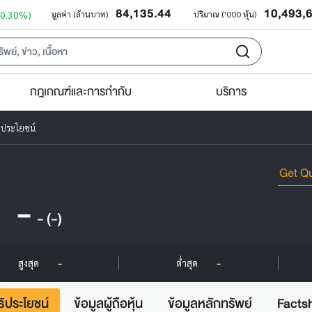
84,135.44
10,493,
+0.30%)
มูลค่า (ล้านบาท)
ปริมาณ ('000 หุ้น)
กฎเกณฑ์และการกำกับ
บริการ
ิประโยชน์
-
-
(-)
-
-
สูงสุด
ต่ำสุด
ธิประโยชน์
ข้อมูลผู้ถือหุ้น
ข้อมูลหลักทรัพย์
Facts