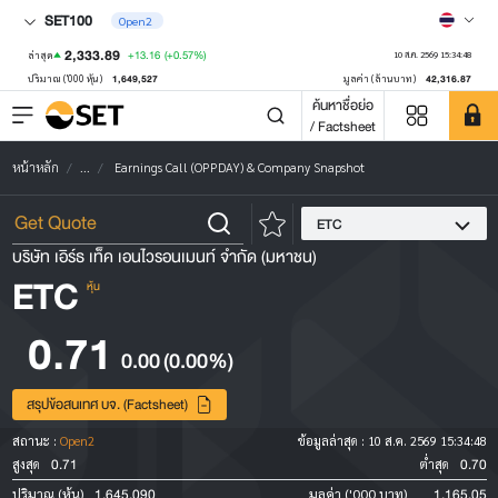
SET100
Open2
2,333.89
+13.16
(+0.57%)
ล่าสุด
10 ส.ค. 2569 15:34:48
1,649,527
42,316.87
ปริมาณ ('000 หุ้น)
มูลค่า (ล้านบาท)
ค้นหาชื่อย่อ
/ Factsheet
หน้าหลัก
...
Earnings Call (OPPDAY) & Company Snapshot
ETC
บริษัท เอิร์ธ เท็ค เอนไวรอนเมนท์ จำกัด (มหาชน)
ETC
หุ้น
0.71
0.00
(0.00%)
สรุปข้อสนเทศ บจ. (Factsheet)
สถานะ :
Open2
ข้อมูลล่าสุด :
10 ส.ค. 2569 15:34:48
0.71
0.70
สูงสุด
ต่ำสุด
1,645,090
1,165.05
ปริมาณ (หุ้น)
มูลค่า ('000 บาท)