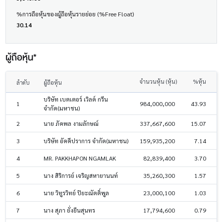
%การถือหุ้นของผู้ถือหุ้นรายย่อย (%Free Float)
30.14
ผู้ถือหุ้น*
จำนวนหุ้น (หุ้น)
%หุ้น
ลำดับ
ผู้ถือหุ้น
บริษัท เบตเตอร์ เวิลด์ กรีน
1
984,000,000
43.93
จำกัด(มหาชน)
2
นาย ภัคพล งามลักษณ์
337,667,600
15.07
3
บริษัท อัคคีปราการ จำกัด(มหาชน)
159,935,200
7.14
4
MR. PAKKHAPON NGAMLAK
82,839,400
3.70
5
นาง สิริการย์ เจริญสหายานนท์
35,260,300
1.57
6
นาย วิทูรวิทย์ ปิยะณัตดิ์พูล
23,000,100
1.03
7
นาง สุภา ยั่งยืนสุนทร
17,794,600
0.79