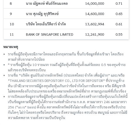
8
นาย ณัฐพงษ์ พันธ์รัตนมงคล
16,000,000
0.71
9
นาย ศุภณัฐ คุรุศิริพงษ์
14,600,000
0.65
10
บริษัท ไทยเอ็นวีดีอาร์ จำกัด
13,602,994
0.61
11
BANK OF SINGAPORE LIMITED
12,261,900
0.55
หมายเหตุ
รายชื่อผู้ถือหุ้นจะมีภาษาไทยและอังกฤษรวมกัน ขึ้นกับข้อมูลที่ส่งเข้ามา โดยเรียง
ตามลำดับจากมากไปน้อย
* รายชื่อผู้ถือหุ้น 10 รายแรก รวมถึงผู้ถือหุ้นที่ถือหุ้นตั้งแต่ร้อยละ 0.5 ของทุนชําระ
แล้วของบริษัทจดทะเบียน
รายชื่อ “บริษัท ศูนย์รับฝากหลักทรัพย์ (ประเทศไทย) จำกัด เพื่อผู้ฝาก” และ/หรือ
“THAILAND SECURITIES DEPOSITORY CO., LTD FOR DEPOSITOR” ที่ปรากฏข้าง
ต้น (ถ้ามี) มาจากกรณีผู้ลงทุนถือหุ้นเกินกว่าข้อจำกัดในการถือครอง หรือ มีสัญชาติ
ไม่สอดคล้องกับประเภทของเครื่องหมายหลักทรัพย์ที่ฝาก ตามกฎเกณฑ์ที่เกี่ยวข้อง
การเปิดเผยข้อมูลรายชื่อผู้ถือหุ้นกรณีเปลี่ยนแปลงโครงสร้างการถือหุ้นบนเว็บไซต์นี้
เป็นข้อมูลตามที่ผู้ถือหุ้นได้รายงานต่อสำนักงาน ก.ล.ต. ตามมาตรา 246 และมาตรา
256 (“as is” basis) ดังนั้น ตลาดหลักทรัพย์จึงไม่อาจที่จะให้การรับรองหรือรับประ
กันใดๆ ไม่ว่าโดยตรงหรือโดยปริยาย ถึงความถูกต้อง ครบถ้วน สมบูรณ์ และการไม่มี
ความผิดพลาด รวมทั้งความเป็นปัจจุบัน