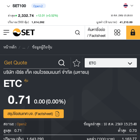
SET100
Open2
2,332.74
+12.01
(+0.52%)
ล่าสุด
10 ส.ค. 2569 15:26:03
1,614,092
41,210.89
ปริมาณ ('000 หุ้น)
มูลค่า (ล้านบาท)
ค้นหาชื่อย่อ
/ Factsheet
หน้าหลัก
...
ข้อมูลผู้ถือหุ้น
ETC
บริษัท เอิร์ธ เท็ค เอนไวรอนเมนท์ จำกัด (มหาชน)
ETC
หุ้น
0.71
0.00
(0.00%)
สรุปข้อสนเทศ บจ. (Factsheet)
สถานะ :
Open2
ข้อมูลล่าสุด :
10 ส.ค. 2569 15:25:48
0.71
0.70
สูงสุด
ต่ำสุด
1,643,290
1,163.77
ปริมาณ (หุ้น)
มูลค่า ('000 บาท)