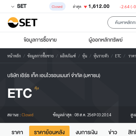
SET
1,612.00
-2.64
(-
Closed
ล่าสุด
ข้อมูลการซื้อขาย
ผู้ออกหลักทรัพย์
หน้าหลัก
ข้อมูลการซื้อขาย
ผลิตภัณฑ์
หุ้น
หุ้นรายตัว
ETC
ราคา
บริษัท เอิร์ธ เท็ค เอนไวรอนเมนท์ จำกัด (มหาชน)
ETC
หุ้น
สูง
สถานะ :
Closed
ข้อมูลล่าสุด :
08 ส.ค. 2569 03:20:14
ราคา
ราคาย้อนหลัง
งบการเงิน
ข่าว
สิท