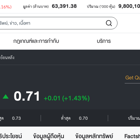
63,391.38
9,800,1
0.16%)
มูลค่า (ล้านบาท)
ปริมาณ ('000 หุ้น)
กฎเกณฑ์และการกำกับ
บริการ
ย้อนหลัง
0.71
+0.01
(+1.43%)
0.73
0.70
สุด
ต่ำสุด
ปริมาณ 
ธิประโยชน์
ข้อมูลผู้ถือหุ้น
ข้อมูลหลักทรัพย์
Facts