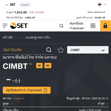
SET
Closed
1,612.00
-2.64
(-0.16%)
ล่าสุด
08 ส.ค. 2569 00:52:26
9,800,107
63,391.38
ปริมาณ ('000 หุ้น)
มูลค่า (ล้านบาท)
ค้นหาชื่อย่อ
/ Factsheet
หน้าหลัก
...
งบแสดงฐานะการเงิน
CIMBT
ธนาคาร ซีไอเอ็มบี ไทย จำกัด (มหาชน)
CIMBT
หุ้น
SP
NC
-
-
(-)
สรุปข้อสนเทศ บจ. (Factsheet)
สถานะ :
Suspend
ข้อมูลล่าสุด :
08 ส.ค. 2569 00:52:11
-
-
สูงสุด
ต่ำสุด
-
-
ปริมาณ (หุ้น)
มูลค่า ('000 บาท)