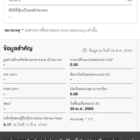
ดัชนีที่หุ้นเป็นองค์ประกอบ
-
หมายเหตุ
** เฉพาะการซื้อขายแบบ Auto Matching เท่านั้น
ข้อมูลสำคัญ
ข้อมูล ณ วันที่ 06 ส.ค. 2569
มูลค่าหลักทรัพย์ตามราคาตลาด (ล้านบาท)
การเปลี่ยนแปลงของราคา (%)*
-
0.00
P/E (เท่า)
อัตราเงินปันผลตอบแทน (%)
-
-
P/BV (เท่า)
เงินปันผลล่าสุด (บาท/หุ้น)
-
0.06
Beta*
วันขึ้นเครื่องหมาย XD
-
30 เม.ย. 2569
%ถือหุ้นของผู้ถือหุ้นรายย่อย (%Free Float)
หมายเหตุ
* YTD
5.17
ณ วันที่ 13 มี.ค. 2569
ไตรมาส 1/2569