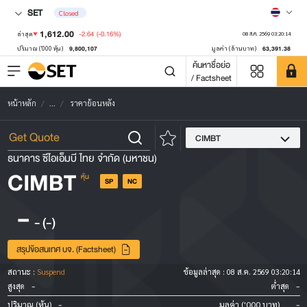
SET
Closed
1,612.00
-2.64
(-0.16%)
ล่าสุด
08 ส.ค. 2569 03:20:14
9,800,107
63,391.38
ปริมาณ ('000 หุ้น)
มูลค่า (ล้านบาท)
ค้นหาชื่อย่อ
/ Factsheet
หน้าหลัก
...
ราคาย้อนหลัง
CIMBT
ธนาคาร ซีไอเอ็มบี ไทย จำกัด (มหาชน)
CIMBT
หุ้น
SP
NC
-
-
(-)
สรุปข้อสนเทศ บจ. (Factsheet)
สถานะ :
Suspend
ข้อมูลล่าสุด :
08 ส.ค. 2569 03:20:14
-
-
สูงสุด
ต่ำสุด
-
-
ปริมาณ (หุ้น)
มูลค่า ('000 บาท)