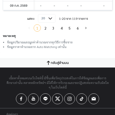
09 ก.ค. 2569
-
-
-
-
-
20
แสดง
1-20 จาก 119 รายการ
1
2
3
4
5
6
หมายเหตุ
ข้อมูลปริมาณและมูลค่าคำนวณจากทุกวิธีการซื้อขาย
ข้อมูลราคาคำนวณจาก Auto Matching เท่านั้น
กลับสู่ด้านบน
เนื้อหาทั้งหมดบนเว็บไซต์นี้ มีขึ้นเพื่อวัตถุประสงค์ในการให้ข้อมูลและเพื่อการ
ศึกษาเท่านั้น ตลาดหลักทรัพย์ฯ มิได้ให้การรับรองและขอปฏิเสธต่อความรับผิดใด
ๆ ในเว็บไซต์นี้
ติดต่อเรา