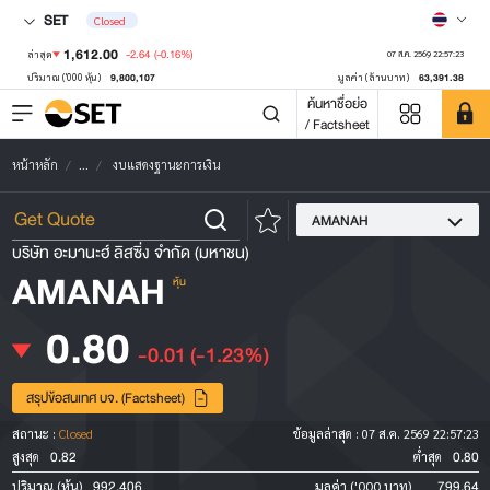
SET
Closed
1,612.00
-2.64
(-0.16%)
ล่าสุด
07 ส.ค. 2569 22:57:23
9,800,107
63,391.38
ปริมาณ ('000 หุ้น)
มูลค่า (ล้านบาท)
ค้นหาชื่อย่อ
/ Factsheet
หน้าหลัก
...
งบแสดงฐานะการเงิน
AMANAH
บริษัท อะมานะฮ์ ลิสซิ่ง จำกัด (มหาชน)
AMANAH
หุ้น
0.80
-0.01
(-1.23%)
สรุปข้อสนเทศ บจ. (Factsheet)
สถานะ :
Closed
ข้อมูลล่าสุด :
07 ส.ค. 2569 22:57:23
0.82
0.80
สูงสุด
ต่ำสุด
992,406
799.64
ปริมาณ (หุ้น)
มูลค่า ('000 บาท)