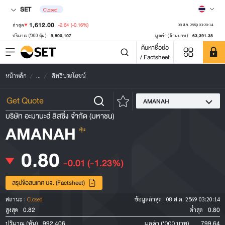
SET
Closed
1,612.00
-2.64
(-0.16%)
ล่าสุด
08 ส.ค. 2569 03:20:14
9,800,107
63,391.38
ปริมาณ ('000 หุ้น)
มูลค่า (ล้านบาท)
ค้นหาชื่อย่อ
/ Factsheet
หน้าหลัก
...
สิทธิประโยชน์
AMANAH
บริษัท อะมานะฮ์ ลิสซิ่ง จำกัด (มหาชน)
AMANAH
หุ้น
0.80
-0.01
(-1.23%)
สรุปข้อสนเทศ บจ. (Factsheet)
สถานะ :
Closed
ข้อมูลล่าสุด :
08 ส.ค. 2569 03:20:14
0.82
0.80
สูงสุด
ต่ำสุด
992,406
799.64
ปริมาณ (หุ้น)
มูลค่า ('000 บาท)