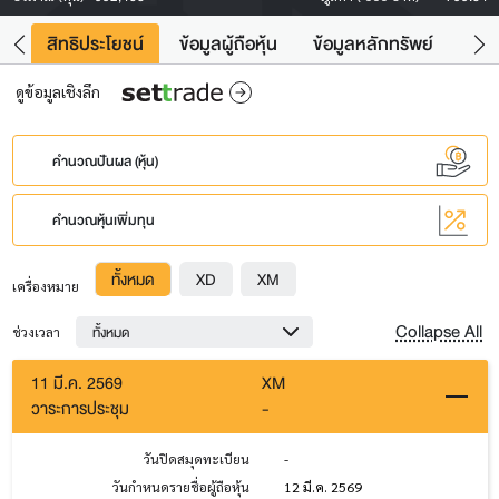
าว
สิทธิประโยชน์
ข้อมูลผู้ถือหุ้น
ข้อมูลหลักทรัพย์
Fac
ดูข้อมูลเชิงลึก
คำนวณปันผล (หุ้น)
คำนวณหุ้นเพิ่มทุน
ทั้งหมด
XD
XM
เครื่องหมาย
Collapse All
ทั้งหมด
ช่วงเวลา
11 มี.ค. 2569
XM
วาระการประชุม
-
วันปิดสมุดทะเบียน
-
วันกำหนดรายชื่อผู้ถือหุ้น
12 มี.ค. 2569