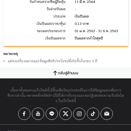
วันกำหนดรายชื่อผู้ถือหุ้น
11 มี.ค. 2564
วันจ่ายปันผล
-
ประเภท
เงินปันผล
เงินปันผล(บาท/หุ้น)
0.13 บาท
รอบผลประกอบการ
01 ม.ค. 2563 - 31 ธ.ค. 2563
เงินปันผลจาก
ปันผลจากกำไรสุทธิ
หมายเหตุ
แสดงเครื่องหมายและข้อมูลสิทธิประโยชน์ที่เกิดขึ้นในรอบ 5 ปี
กลับสู่ด้านบน
เนื้อหาทั้งหมดบนเว็บไซต์นี้ มีขึ้นเพื่อวัตถุประสงค์ในการให้ข้อมูลและเพื่อการ
ศึกษาเท่านั้น ตลาดหลักทรัพย์ฯ มิได้ให้การรับรองและขอปฏิเสธต่อความรับผิดใด
ๆ ในเว็บไซต์นี้