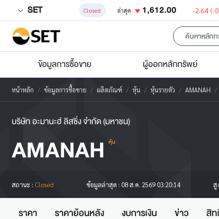
SET
1,612.00
-2.64
(-
Closed
ล่าสุด
ข้อมูลการซื้อขาย
ผู้ออกหลักทรัพย์
หน้าหลัก
ข้อมูลการซื้อขาย
ผลิตภัณฑ์
หุ้น
หุ้นรายตัว
AMANAH
บริษัท อะมานะฮ์ ลิสซิ่ง จำกัด (มหาชน)
AMANAH
หุ้น
สู
สถานะ :
Closed
ข้อมูลล่าสุด :
08 ส.ค. 2569 03:20:14
ราคา
ราคาย้อนหลัง
งบการเงิน
ข่าว
สิท