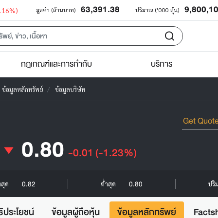
63,391.38
9,800,1
0.16%)
มูลค่า (ล้านบาท)
ปริมาณ ('000 หุ้น)
กฎเกณฑ์และการกำกับ
บริการ
ข้อมูลหลักทรัพย์
ข้อมูลบริษัท
0.80
-0.01
(-1.23%)
0.82
0.80
งสุด
ต่ำสุด
ปริ
ธิประโยชน์
ข้อมูลผู้ถือหุ้น
ข้อมูลหลักทรัพย์
Facts