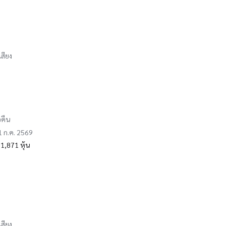
เสียง
อคืน
31 ก.ค. 2569
1,871 หุ้น
เสียง