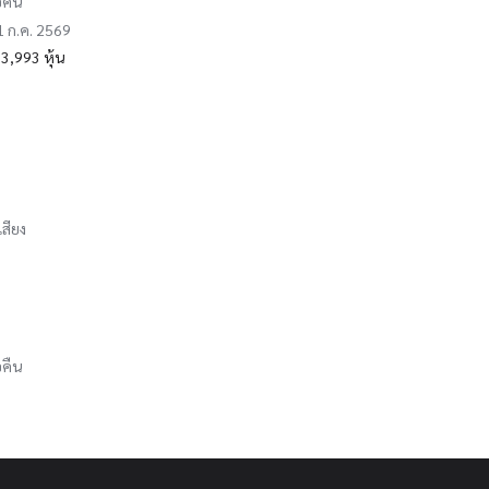
อคืน
31 ก.ค. 2569
3,993 หุ้น
เสียง
อคืน