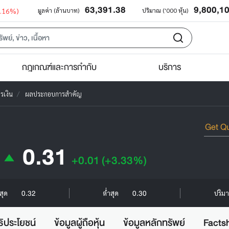
63,391.38
9,800,1
0.16%)
มูลค่า (ล้านบาท)
ปริมาณ ('000 หุ้น)
กฎเกณฑ์และการกำกับ
บริการ
รเงิน
ผลประกอบการสำคัญ
0.31
+0.01
(+3.33%)
0.32
0.30
งสุด
ต่ำสุด
ปริมา
ธิประโยชน์
ข้อมูลผู้ถือหุ้น
ข้อมูลหลักทรัพย์
Facts