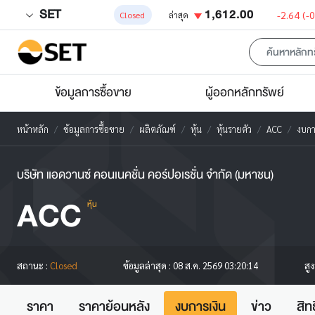
SET
1,612.00
-2.64
(-
Closed
ล่าสุด
ข้อมูลการซื้อขาย
ผู้ออกหลักทรัพย์
หน้าหลัก
ข้อมูลการซื้อขาย
ผลิตภัณฑ์
หุ้น
หุ้นรายตัว
ACC
งบกา
บริษัท แอดวานซ์ คอนเนคชั่น คอร์ปอเรชั่น จำกัด (มหาชน)
ACC
หุ้น
สู
สถานะ :
Closed
ข้อมูลล่าสุด :
08 ส.ค. 2569 03:20:14
ราคา
ราคาย้อนหลัง
งบการเงิน
ข่าว
สิท