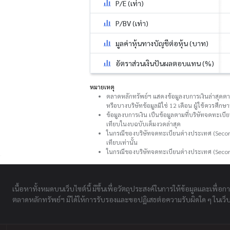
P/E (เท่า)
P/BV (เท่า)
มูลค่าหุ้นทางบัญชีต่อหุ้น (บาท)
อัตราส่วนเงินปันผลตอบแทน (%)
หมายเหตุ
ตลาดหลักทรัพย์ฯ แสดงข้อมูลงบการเงินล่าสุดตามที
หรือบางบริษัทข้อมูลมิใช่ 12 เดือน ผู้ใช้ควรศึ
ข้อมูลงบการเงิน เป็นข้อมูลตามที่บริษัทจดทะเบี
เทียบในงบฉบับเต็มงวดล่าสุด
ในกรณีของบริษัทจดทะเบียนต่างประเทศ (Second
เทียบเท่านั้น
ในกรณีของบริษัทจดทะเบียนต่างประเทศ (Secon
เนื้อหาทั้งหมดบนเว็บไซต์นี้ มีขึ้นเพื่อวัตถุประสงค์ในการให้ข้อมูลและเพื่อก
ตลาดหลักทรัพย์ฯ มิได้ให้การรับรองและขอปฏิเสธต่อความรับผิดใด ๆ ในเว็บไ