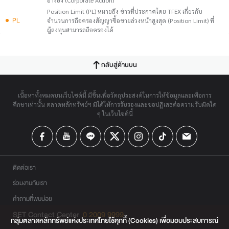
อ้างอิง (Corporate Action)
Position Limit (PL) หมายถึง ข่าวที่ประกาศโดย TFEX เกี่ยวกับ
PL
จำนวนการถือครองสัญญาซื้อขายล่วงหน้าสูงสุด (Position Limit) ที่
ผู้ลงทุนสามารถถือครองได้
กลับสู่ด้านบน
เนื้อหาทั้งหมดบนเว็บไซต์นี้ มีขึ้นเพื่อวัตถุประสงค์ในการให้ข้อมูลและเพื่อการ
ศึกษาเท่านั้น ตลาดหลักทรัพย์ฯ มิได้ให้การรับรองและขอปฏิเสธต่อความรับผิดใด
ๆ ในเว็บไซต์นี้
ติดต่อเรา
ร่วมงานกับเรา
คำถามที่พบบ่อย
SET Contact Center
0 2009 9999
กลุ่มตลาดหลักทรัพย์แห่งประเทศไทยใช้คุกกี้ (Cookies) เพื่อมอบประสบการณ์