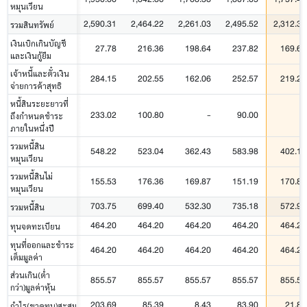
หมุนเวียน
2,590.31
2,464.22
2,261.03
2,495.52
2,312.36
รวมสินทรัพย์
เงินเบิกเกินบัญชี
27.78
216.36
198.64
237.82
169.64
และเงินกู้ยืม
เจ้าหนี้และตั๋วเงิน
284.15
202.55
162.06
252.57
219.26
จ่ายการค้าสุทธิ
หนี้สินระยะยาวที่
233.02
100.80
-
90.00
-
ถึงกำหนดชำระ
ภายในหนึ่งปี
รวมหนี้สิน
548.22
523.04
362.43
583.98
402.11
หมุนเวียน
รวมหนี้สินไม่
155.53
176.36
169.87
151.19
170.83
หมุนเวียน
703.75
699.40
532.30
735.18
572.94
รวมหนี้สิน
464.20
464.20
464.20
464.20
464.20
ทุนจดทะเบียน
ทุนที่ออกและชำระ
464.20
464.20
464.20
464.20
464.20
เต็มมูลค่า
ส่วนเกิน(ต่ำ
855.57
855.57
855.57
855.57
855.57
กว่า)มูลค่าหุ้น
203.69
85.39
8.43
83.90
21.80
กำไร(ขาดทุน)สะสม