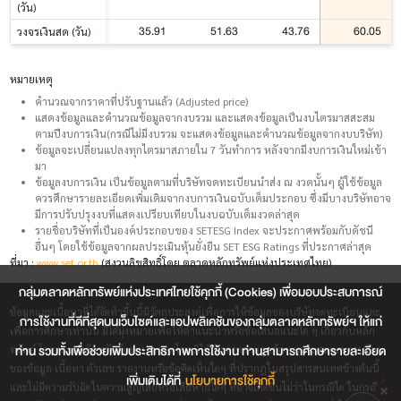
(วัน)
35.91
51.63
43.76
60.05
วงจรเงินสด (วัน)
หมายเหตุ
คำนวณจากราคาที่ปรับฐานแล้ว (Adjusted price)
แสดงข้อมูลและคำนวณข้อมูลจากงบรวม และแสดงข้อมูลเป็นงบไตรมาสสะสม
ตามปีงบการเงิน(กรณีไม่มีงบรวม จะแสดงข้อมูลและคำนวณข้อมูลจากงบบริษัท)
ข้อมูลจะเปลี่ยนแปลงทุกไตรมาสภายใน 7 วันทำการ หลังจากมีงบการเงินใหม่เข้า
มา
ข้อมูลงบการเงิน เป็นข้อมูลตามที่บริษัทจดทะเบียนนำส่ง ณ งวดนั้นๆ ผู้ใช้ข้อมูล
ควรศึกษารายละเอียดเพิ่มเติมจากงบการเงินฉบับเต็มประกอบ ซึ่งมีบางบริษัทอาจ
มีการปรับปรุงงบที่แสดงเปรียบเทียบในงบฉบับเต็มงวดล่าสุด
รายชื่อบริษัทที่เป็นองค์ประกอบของ SETESG Index จะประกาศพร้อมกับดัชนี
อื่นๆ โดยใช้ข้อมูลจากผลประเมินหุ้นยั่งยืน SET ESG Ratings ที่ประกาศล่าสุด
ที่มา :
www.set.or.th
(สงวนลิขสิทธิ์โดย ตลาดหลักทรัพย์แห่งประเทศไทย)
กลุ่มตลาดหลักทรัพย์แห่งประเทศไทยใช้คุกกี้ (Cookies) เพื่อมอบประสบการณ์
ข้อมูลและเนื้อหาที่ได้จัดทำขึ้นนี้มีวัตถุประสงค์เพื่อการให้ข้อมูลของบริษัทจดทะเบียนและ
การใช้งานที่ดีที่สุดบนเว็บไซต์และแอปพลิเคชันของกลุ่มตลาดหลักทรัพย์ฯ ให้แก่
เพื่อการศึกษาเท่านั้น มิได้มุ่งหมายเพื่อให้คำแนะนำหรือข้อเสนอแนะใด ๆ เกี่ยวกับหลัก
ท่าน รวมทั้งเพื่อช่วยเพิ่มประสิทธิภาพการใช้งาน ท่านสามารถศึกษารายละเอียด
ทรัพย์ โดยตลาดหลักทรัพย์แห่งประเทศไทยมิได้รับรองความถูกต้องเหมาะสมและครบถ้วน
ของข้อมูล เนื้อหา ตัวเลข รายงานหรือข้อคิดเห็นใดๆ ที่ปรากฎในสรุปสารสนเทศข้างต้นนี้
เพิ่มเติมได้ที่
นโยบายการใช้คุกกี้
และไม่มีความรับผิดในความสูญเสียหรือเสียหายใดๆ ที่อาจเกิดขึ้นไม่ว่าในกรณีใด ในกรณีที่