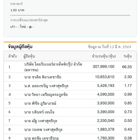
ราคาพาร์
1.00 บาท
การเปลี่ยนแปลงพาร์ล่าสุด
เก่า - : ใหม่ - @ -
ข้อมูลผู้ถือหุ้น
ข้อมูล ณ วันที่ 12 มี.ค. 2569
ลำดับ
ผู้ถือหุ้น
จำนวนหุ้น (หุ้น)
%หุ้น
บริษัท ไทยรับเบอร์ลาเท็คซ์กรุ๊ป จำกัด
307,999,100
66.35
1
(มหาชน)
10,653,610
2.30
2
นาย ชวลิต ติยาเดชาชัย
5,426,193
1.17
3
น.ส. ฉลองขวัญ วงศาสุทธิกุล
4,590,000
0.99
4
นาย วิทยา เหรียญตระกูลชัย
3,930,000
0.85
5
นาย พิชัย ภูริมาภรณ์
3,390,000
0.73
6
นาย บดินทร์ เจนใจ
2,330,040
0.50
7
นาย ณัฐ วงศาสุทธิกุล
1,983,378
0.43
8
นาย วรเทพ วงศาสุทธิกุล
1,760,300
0.38
9
นาย พรชัย เตชาธีรกุล