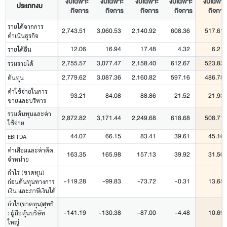
งบเฉพาะ
งบเฉพาะ
งบเฉพาะ
งบเฉพาะ
งบเฉพาะ
ประเภทงบ
กิจการ
กิจการ
กิจการ
กิจการ
กิจการ
รายได้จากการ
2,743.51
3,060.53
2,140.92
608.36
517.61
ดำเนินธุรกิจ
12.06
16.94
17.48
4.32
6.21
รายได้อื่น
2,755.57
3,077.47
2,158.40
612.67
523.83
รวมรายได้
2,779.62
3,087.36
2,160.82
597.16
486.78
ต้นทุน
ค่าใช้จ่ายในการ
93.21
84.08
88.86
21.52
21.93
ขายและบริหาร
รวมต้นทุนและค่า
2,872.82
3,171.44
2,249.68
618.68
508.71
ใช้จ่าย
44.07
66.15
83.41
39.61
45.16
EBITDA
ค่าเสื่อมและค่าตัด
163.35
165.98
157.13
39.92
31.50
จำหน่าย
กำไร (ขาดทุน)
-119.28
-99.83
-73.72
-0.31
13.65
ก่อนต้นทุนทางการ
เงิน และภาษีเงินได้
กำไร(ขาดทุน)สุทธิ
-141.19
-130.38
-87.00
-4.48
10.69
: ผู้ถือหุ้นบริษัท
ใหญ่