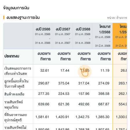
ข้อมูลงบการเงิน
งบแสดงฐานะการเงิน
หน่วย: ล้านบาท
ไตรมาส
ไตรมา
งบปี 2566
งบปี 2567
งบปี 2568
1/2568
1/256
01 ม.ค. 2566
01 ม.ค. 2567
01 ม.ค. 2568
01 ม.ค. 2568
01 ม.ค. 256
-
-
-
-
31 ธ.ค. 2566
31 ธ.ค. 2567
31 ธ.ค. 2568
31 มี.ค. 2568
31 มี.ค. 256
งบเฉพาะ
งบเฉพาะ
งบเฉพาะ
งบเฉพาะ
งบเฉพา
ประเภทงบ
กิจการ
กิจการ
กิจการ
กิจการ
กิจกา
เงินสดและรายการ
32.61
17.44
11.95
11.19
26.82
เทียบเท่าเงินสด
ลูกหนี้และตั๋วเงิน
290.87
375.04
317.04
274.09
263.11
รับการค้าสุทธิ
277.35
224.53
157.96
398.58
262.19
สินค้าคงเหลือ
รวมสินทรัพย์
639.66
621.36
492.66
687.87
554.96
หมุนเวียน
ที่ดินอาคารและ
1,581.61
1,420.91
1,342.75
1,385.30
1,330.99
อุปกรณ์สุทธิ
รวมสินทรัพย์ไม่
1,950.66
1,842.86
1,768.38
1,807.65
1,757.40