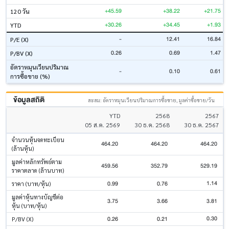
+45.59
+38.22
+21.75
120 วัน
+30.26
+34.45
+1.93
YTD
-
12.41
16.84
P/E (X)
0.26
0.69
1.47
P/BV (X)
อัตราหมุนเวียนปริมาณ
-
0.10
0.61
การซื้อขาย (%)
ข้อมูลสถิติ
สะสม: อัตราหมุนเวียนปริมาณการซื้อขาย, มูลค่าซื้อขาย/วัน
YTD
2568
2567
05 ส.ค. 2569
30 ธ.ค. 2568
30 ธ.ค. 2567
จำนวนหุ้นจดทะเบียน
464.20
464.20
464.20
(ล้านหุ้น)
มูลค่าหลักทรัพย์ตาม
459.56
352.79
529.19
ราคาตลาด (ล้านบาท)
1.14
0.99
0.76
ราคา (บาท/หุ้น)
มูลค่าหุ้นทางบัญชีต่อ
3.75
3.66
3.81
หุ้น (บาท/หุ้น)
0.30
0.26
0.21
P/BV (X)