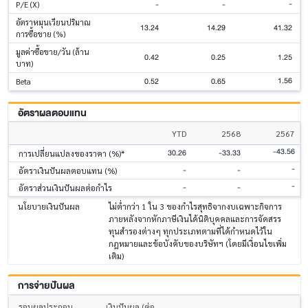
-
-
-
P/E (X)
อัตราหมุนเวียนปริมาณ
13.24
14.29
41.32
การซื้อขาย (%)
มูลค่าซื้อขาย/วัน (ล้าน
0.42
0.25
1.25
บาท)
1.56
0.52
0.65
Beta
อัตราผลตอบแทน
YTD
2568
2567
-43.56
30.26
-33.33
การเปลี่ยนแปลงของราคา (%)*
-
-
-
อัตราเงินปันผลตอบแทน (%)
-
-
-
อัตราส่วนเงินปันผลต่อกำไร
นโยบายเงินปันผล
ไม่ต่ำกว่า 1 ใน 3 ของกำไรสุทธิจากงบเฉพาะกิจการ
ภายหลังจากหักภาษีเงินได้นิติบุคคลและการจัดสรร
ทุนสำรองต่างๆ ทุกประเภทตามที่ได้กำหนดไว้ใน
กฎหมายและข้อบังคับของบริษัทฯ (โดยมีเงื่อนไขเพิ่ม
เติม)
การจ่ายปันผล
รอบผลประกอบ
เงินปันผล (ต่อ