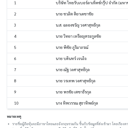
1
บริษัท ไทยรับเบอร์ลาเท็คซ์กรุ๊ป จำกัด (มห
2
นาย ชวลิต ติยาเดชาชัย
3
น.ส. ฉลองขวัญ วงศาสุทธิกุล
4
นาย วิทยา เหรียญตระกูลชัย
5
นาย พิชัย ภูริมาภรณ์
6
นาย บดินทร์ เจนใจ
7
นาย ณัฐ วงศาสุทธิกุล
8
นาย วรเทพ วงศาสุทธิกุล
9
นาย พรชัย เตชาธีรกุล
10
นาง ทิพวรรณ สุธาทิพย์กุล
หมายเหตุ
รายชื่อผู้ถือหุ้นจะมีภาษาไทยและอังกฤษรวมกัน ขึ้นกับข้อมูลที่ส่งเข้ามา โดยเรี