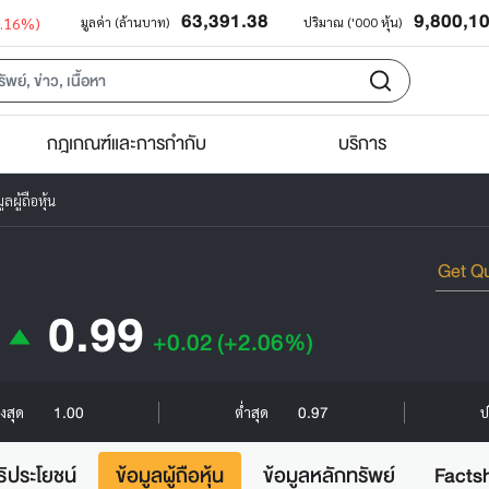
63,391.38
9,800,1
0.16%)
มูลค่า (ล้านบาท)
ปริมาณ ('000 หุ้น)
กฎเกณฑ์และการกำกับ
บริการ
ูลผู้ถือหุ้น
0.99
+0.02
(+2.06%)
1.00
0.97
ูงสุด
ต่ำสุด
ป
ธิประโยชน์
ข้อมูลผู้ถือหุ้น
ข้อมูลหลักทรัพย์
Facts