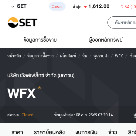
SET
1,612.00
-2.64
(-
Closed
ล่าสุด
ข้อมูลการซื้อขาย
ผู้ออกหลักทรัพย์
หน้าหลัก
ข้อมูลการซื้อขาย
ผลิตภัณฑ์
หุ้น
หุ้นรายตัว
WFX
ข้อม
บริษัท เวิลด์เฟล็กซ์ จำกัด (มหาชน)
WFX
หุ้น
ส
สถานะ :
Closed
ข้อมูลล่าสุด :
08 ส.ค. 2569 03:20:14
ราคา
ราคาย้อนหลัง
งบการเงิน
ข่าว
สิท