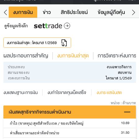
ัง
งบการเงิน
ข่าว
สิทธิประโยชน์
ข้อมูลผู้ถือหุ้น
ข
ดูข้อมูลเชิงลึก
งบการเงินล่าสุด : ไตรมาส 1/2569
ผลประกอบการสำคัญ
งบการเงินล่าสุด
การวิเคราะห์งบการเง
ประเภทงบ
งบเฉพาะกิจการ
สถานะของงบ
สอบทาน
งวดงบการเงิน
ไตรมาส 1/2569
งบแสดงฐานะการเงิน
งบกำไรขาดทุนเบ็ดเสร็จ
งบกระแสเงินสด
หน่วย : ล้านบาท
เงินสดสุทธิจากกิจกรรมดำเนินงาน
10.69
กำไร (ขาดทุน) สุทธิสำหรับงวด / ของบริษัทใหญ่
31.50
ค่าเสื่อมราคาและค่าตัดจำหน่าย