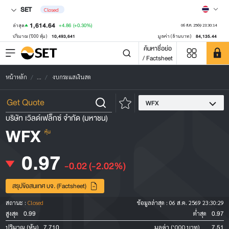
SET
Closed
1,614.64
+4.86
(+0.30%)
ล่าสุด
06 ส.ค. 2569 23:30:14
10,493,641
84,135.44
ปริมาณ ('000 หุ้น)
มูลค่า (ล้านบาท)
ค้นหาชื่อย่อ
/ Factsheet
หน้าหลัก
...
งบกระแสเงินสด
WFX
บริษัท เวิลด์เฟล็กซ์ จำกัด (มหาชน)
WFX
หุ้น
0.97
-0.02
(-2.02%)
สรุปข้อสนเทศ บจ. (Factsheet)
สถานะ :
Closed
ข้อมูลล่าสุด :
06 ส.ค. 2569 23:30:29
0.99
0.97
สูงสุด
ต่ำสุด
7,710
7.51
ปริมาณ (หุ้น)
มูลค่า ('000 บาท)