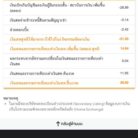
เงินเบิกเกินบัญชีและเงินกู้ยืมระยะสั้น - สถาบันการเงิน เพิ่มขึ้น
-28.99
(ลดลง)
-0.14
เงินสดจ่ายชำระหนี้สินตามสัญญาเช่า
-2.42
จ่ายดอกเบี้ย
-31.55
เงินสดสุทธิได้มาจาก (ใช้ไปใน) กิจกรรมจัดหาเงิน
14.84
เงินสดและรายการเทียบเท่าเงินสด เพิ่มขึ้น (ลดลง) สุทธิ
ผลกระทบจากอัตราแลกเปลี่ยนในเงินสดและรายการเทียบเท่า
0.04
เงินสด
11.95
เงินสดและรายการเทียบเท่าเงินสด ต้นงวด
26.82
เงินสดและรายการเทียบเท่าเงินสด สิ้นงวด
หมายเหตุ
ในกรณีของบริษัทจดทะเบียนต่างประเทศ (Secondary Listing) ข้อมูลงบการเงิน
เป็นไปตามเกณฑ์ของตลาดหลักทรัพย์หลัก (Home Exchange)
กลับสู่ด้านบน